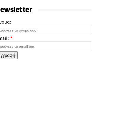
ewsletter
νομα:
mail:
*
Εγγραφή