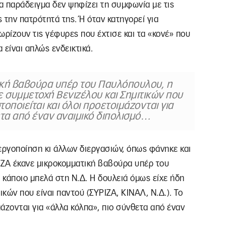
για παράδειγμα δεν ψηφίζει τη συμφωνία με τις
ος την πατρότητά της. Ή όταν κατηγορεί για
ωρίζουν τις γέφυρες που έχτισε και τα «κονέ» που
 είναι απλώς ενδεικτικά.
ική βαβούρα υπέρ του Παυλόπουλου, η
ε συμμετοχή Βενιζέλου και Σημιτικών που
τοποιείται και όλοι προετοιμάζονται για
ετα από έναν αναιμικό διπολισμό…
νεργοποίηση κι άλλων διεργασιών, όπως φάνηκε και
ΙΖΑ έκανε μικροκομματική βαβούρα υπέρ του
κάποιο μπελά στη Ν.Δ. Η δουλειά όμως είχε ήδη
ικών που είναι παντού (ΣΥΡΙΖΑ, ΚΙΝΑΛ, Ν.Δ.). Το
μάζονται για «άλλα κόλπα», πιο σύνθετα από έναν