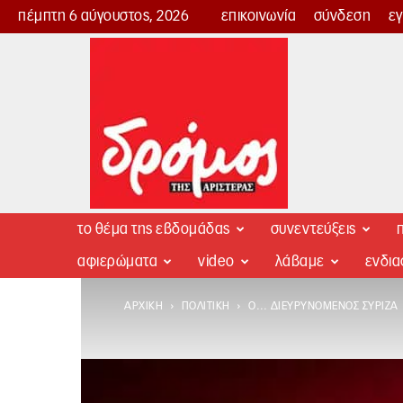
πέμπτη 6 αύγουστος, 2026
επικοινωνία
σύνδεση
ε
Δρόμος
της
Αριστεράς
το θέμα της εβδομάδας
συνεντεύξεις
π
αφιερώματα
video
λάβαμε
ενδι
ΑΡΧΙΚΉ
ΠΟΛΙΤΙΚΉ
Ο… ΔΙΕΥΡΥΝΌΜΕΝΟΣ ΣΥΡΙΖΑ