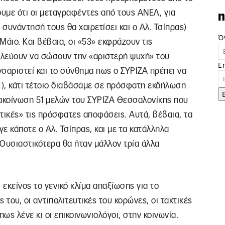
υμε ότι οι μεταγραφέντες από τους ΑΝΕΛ, για
n
 συνάντησή τους θα χαιρετίσει και ο Αλ. Τσίπρας)
Ό
 Μάιο. Και βέβαια, οι «53» εκφράζουν τις
 παλεύουν να σώσουν την «αριστερή ψυχή» του
E
αριστεί και το σύνθημα πως ο ΣΥΡΙΖΑ πρέπει να
!), κάτι τέτοιο διαβάσαμε σε πρόσφατη εκδήλωση
νακοίνωση 51 μελών του ΣΥΡΙΖΑ Θεσσαλονίκης που
τικές» τις πρόσφατες αποφάσεις. Αυτά, βέβαια, τα
γε κάποτε ο Αλ. Τσίπρας, και με τα κατάλληλα
Ουσιαστικότερα θα ήταν μάλλον τρία άλλα
ι εκείνος το γενικό κλίμα απαξίωσης για το
ς του, οι αντιπολιτευτικές του κορώνες, οι τακτικές
ως λένε κι οι επικοινωνιολόγοι, στην κοινωνία.