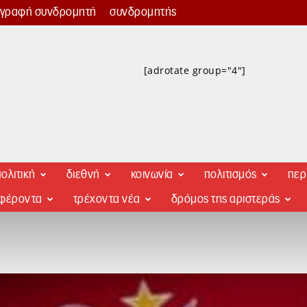
γγραφή συνδρομητή
συνδρομητής
[adrotate group="4"]
ολιτική
διεθνή
κοινωνία
πολιτισμός
περ
αφέροντα
τρέχοντα νέα
δρόμος της αριστεράς