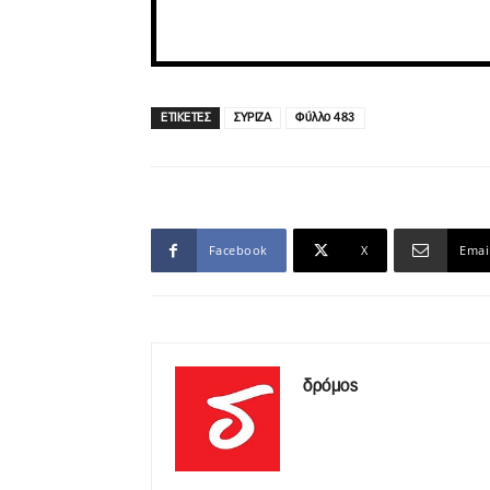
ΕΤΙΚΕΤΕΣ
ΣΥΡΙΖΑ
Φύλλο 483
Facebook
X
Emai
δρόμος