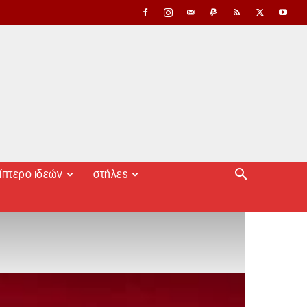
ίπτερο ιδεών
στήλες