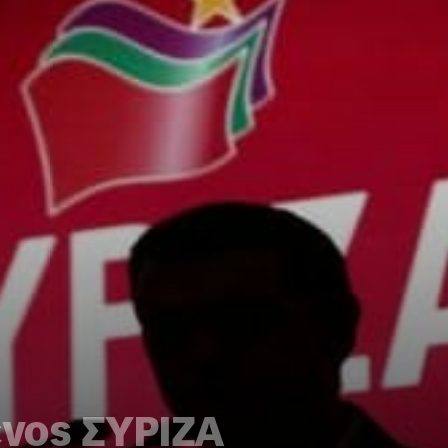
νος ΣΥΡΙΖΑ