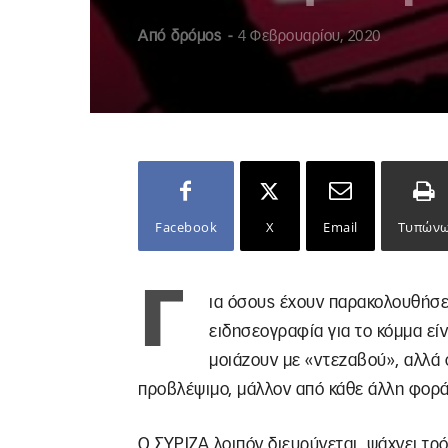
Από
δρόμος
-
4 Φεβρουαρίου, 2020
Facebook
X
Email
Τυπών
Γ
ια όσους έχουν παρακολουθήσει
ειδησεογραφία για το κόμμα εί
μοιάζουν με «ντεζαβού», αλλά σ
προβλέψιμο, μάλλον από κάθε άλλη φορά
Ο ΣΥΡΙΖΑ λοιπόν διευρύνεται, ψάχνει τ