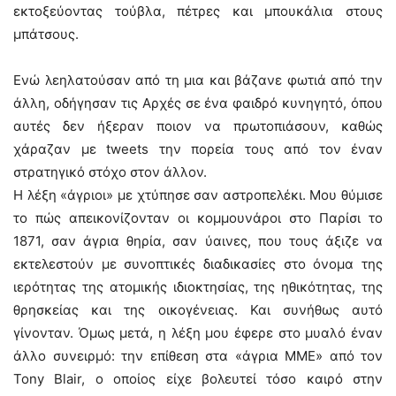
εκτοξεύοντας τούβλα, πέτρες και μπουκάλια στους
μπάτσους.
Ενώ λεηλατούσαν από τη μια και βάζανε φωτιά από την
άλλη, οδήγησαν τις Αρχές σε ένα φαιδρό κυνηγητό, όπου
αυτές δεν ήξεραν ποιον να πρωτοπιάσουν, καθώς
χάραζαν με tweets την πορεία τους από τον έναν
στρατηγικό στόχο στον άλλον.
Η λέξη «άγριοι» με χτύπησε σαν αστροπελέκι. Μου θύμισε
το πώς απεικονίζονταν οι κομμουνάροι στο Παρίσι το
1871, σαν άγρια θηρία, σαν ύαινες, που τους άξιζε να
εκτελεστούν με συνοπτικές διαδικασίες στο όνομα της
ιερότητας της ατομικής ιδιοκτησίας, της ηθικότητας, της
θρησκείας και της οικογένειας. Και συνήθως αυτό
γίνονταν. Όμως μετά, η λέξη μου έφερε στο μυαλό έναν
άλλο συνειρμό: την επίθεση στα «άγρια ΜΜΕ» από τον
Tony Blair, ο οποίος είχε βολευτεί τόσο καιρό στην