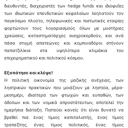
διευθυντές, διαχειριστές των hedge funds και ιδιοφυΐες
των ιδιωτικών επενδυτικών κεφαλαίων λεηλατούν τον
παγκόσμιο πλούτο, τηλεφωνικές και πιστωτικές εταιρίες
φορτώνουν τους λογαριασμούς όλων με μυστήριες
χρεώσεις, καταστηματάρχες αισχροκερδούν, και ανά
πάσα στιγμή απατεώνες και κομπιναδόροι στήνουν
παπατζιλίκια στα υψηλότερα κλιμάκια του
επιχειρηματικού και πολιτικού κόσμου.
Εξαπάτησε και κλέψε!
Η πολιτική οικονομία της μαζικής ανέχειας, των
ληστρικών πρακτικών που μοιάζουν με ληστεία, μέρα-
μεσημέρι, ιδιαίτερα των φτωχών και ευπαθών, των
άδολων και των νομικά απροστάτευτων, αποτελεί την
ημερήσια διάταξη. Πιστεύει κανείς ότι είναι δυνατό να
βρεθεί πια ένας τίμιος καπιταλιστής, ένας τίμιος
τραπεζίτης, ένας τίμιος πολιτικός, ένας τίμιος