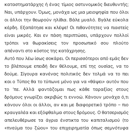
καταστηματάρχης ή ένας τίμιος αστυνομικός διευθυντής;
Ναι, υπάρχουν. Όμως, μονάχα ως μια μειοψηφία που όλοι
οι άλλοι την θεωρούν ηλίθια. Βάλε μυαλό. Βγάλε εύκολα
κέρδη. Εξαπάτησε και κλέψε! Οι πιθανότητες να πιαστείς
είναι μικρές. Και εν πάση περιπτώσει, υπάρχουν πολλοί
τρόποι να θωρακίσεις τον προσωπικό σου πλούτο
απέναντι στο κόστος της κατάχρησης.
Αυτό που λέω ίσως σοκάρει. Οι περισσότεροι από εμάς δεν
το βλέπουμε επειδή δεν θέλουμε, επί της ουσίας, να το
δούμε. Σίγουρα κανένας πολιτικός δεν τολμά να το πει
και ο Τύπος θα το τύπωνε μόνο για να «θάψει» αυτόν που
το ‘πε. Αλλά φαντάζομαι πως κάθε ταραξίας στους
δρόμους γνωρίζει ακριβώς τι εννοώ. Κάνουν μονάχα ό,τι
κάνουν όλοι οι άλλοι, αν και με διαφορετικό τρόπο – πιο
κραυγαλέα και εξόφθαλμα στους δρόμους. Ο θατσερισμός
απελευθέρωσε τα άγρια ένστικτα του καπιταλισμού (το
«πνεύμα του ζώου» του επιχειρηματία όπως σεμνότυφα