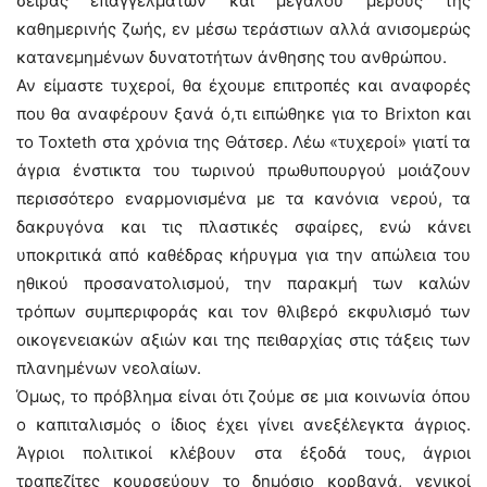
σειράς επαγγελμάτων και μεγάλου μέρους της
καθημερινής ζωής, εν μέσω τεράστιων αλλά ανισομερώς
κατανεμημένων δυνατοτήτων άνθησης του ανθρώπου.
Αν είμαστε τυχεροί, θα έχουμε επιτροπές και αναφορές
που θα αναφέρουν ξανά ό,τι ειπώθηκε για το Brixton και
το Toxteth στα χρόνια της Θάτσερ. Λέω «τυχεροί» γιατί τα
άγρια ένστικτα του τωρινού πρωθυπουργού μοιάζουν
περισσότερο εναρμονισμένα με τα κανόνια νερού, τα
δακρυγόνα και τις πλαστικές σφαίρες, ενώ κάνει
υποκριτικά από καθέδρας κήρυγμα για την απώλεια του
ηθικού προσανατολισμού, την παρακμή των καλών
τρόπων συμπεριφοράς και τον θλιβερό εκφυλισμό των
οικογενειακών αξιών και της πειθαρχίας στις τάξεις των
πλανημένων νεολαίων.
Όμως, το πρόβλημα είναι ότι ζούμε σε μια κοινωνία όπου
ο καπιταλισμός ο ίδιος έχει γίνει ανεξέλεγκτα άγριος.
Άγριοι πολιτικοί κλέβουν στα έξοδά τους, άγριοι
τραπεζίτες κουρσεύουν το δημόσιο κορβανά, γενικοί