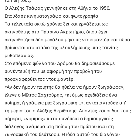
τα ήθη τους.
Ο Αλέξης Τσάφας γεννήθηκε στη Αθήνα το 1956.
Σπούδασε κινηματογράφο και φωτογραφία.
Τα τελευταία οκτώ χρόνια ζει και εργάζεται ως
σκηνοθέτης στο Πράσινο Ακρωτήριο, όπου έχει
σκηνοθετήσει δύο μεγάλου μήκους ντοκιμαντέρ και τώρα
βρίσκεται στο στάδιο της ολοκλήρωσης μιας ταινίας
μυθοπλασίας.
Στο επόμενο φύλλο του Δρόμου θα δημοσιεύσουμε
συνέντευξή του με αφορμή την προβολή του
προαναφερθέντος ντοκιμαντέρ.
«Αν δεν ήμουν ποιητής θα ήθελα να ήμουν ζωγράφος»,
έλεγε ο Μίλτος Σαχτούρης, «κι όμως σχεδιάζεις ένα
ποίημα, ή γράφεις μια ζωγραφική…», ανταπαντούσε απ’
τη μεριά του ο Αλέξης Ακριθάκης. Απόντες και οι δυο τους
σήμερα, «νόμιμος» κατά συνέπεια ο δημιουργικός
διάλογος ανάμεσα στη ποίηση του πρώτου και στη
ζωγραφική του δεύτερου. Η ιδέα αυτού του διαλόγου