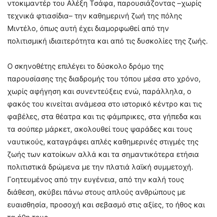
ντοκιμαντέρ του Αλέξη Τσάφα, παρουσιάζοντας –χωρίς
τεχνικά φτιασίδια– την καθημερινή ζωή της πόλης
Μιντέλο, όπως αυτή έχει διαμορφωθεί από την
πολιτισμική ιδιαιτερότητα και από τις δυσκολίες της ζωής.
Ο σκηνοθέτης επιλέγει το δύσκολο δρόμο της
παρουσίασης της διαδρομής του τόπου μέσα στο χρόνο,
χωρίς αφήγηση και συνεντεύξεις ενώ, παράλληλα, ο
φακός του κινείται ανάμεσα στο ιστορικό κέντρο και τις
φαβέλες, στα θέατρα και τις φάμπρικες, στα γήπεδα και
τα σούπερ μάρκετ, ακολουθεί τους ψαράδες και τους
ναυτικούς, καταγράφει απλές καθημερινές στιγμές της
ζωής των κατοίκων αλλά και τα σημαντικότερα ετήσια
πολιτιστικά δρώμενα με την πλατιά λαϊκή συμμετοχή.
Γοητευμένος από την ευγένεια, από την καλή τους
διάθεση, σκύβει πάνω στους απλούς ανθρώπους με
ευαισθησία, προσοχή και σεβασμό στις αξίες, το ήθος και