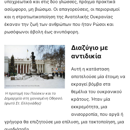
υποχρεωτικά και στις δύο γλώσσες, πράγμα πρακτικά
ασύμφορο, μη βιώσιμο. Οι απαγορεύσεις, οι περιορισμοί
και η στρατιωτικοποίηση της Ανατολικής Ουκρανίας
έκαναν την ζωή των ανθρώπων που ήταν Ρώσοι και
ρωσόφωνοι άβολη έως ανυπόφορη.
Διαζύγιο με
αντιδικία
Αυτή η κατάσταση
αποτελούσε μία έτοιμη να
εκραγεί βόμβα στα
θεμέλια του ουκρανικού
Η προτομή του Πούσκιν και το
Δημαρχείο στη χιονισμένη Οδησσό.
κράτους. Ήταν μία
(φωτό Στ. Ελληνιάδης)
εκκρεμότητα, μια
ανισορροπία, που αργά ή
γρήγορα θα επιζητούσε μια επίλυση, μια τακτοποίηση, μια
αναδιάταξη.