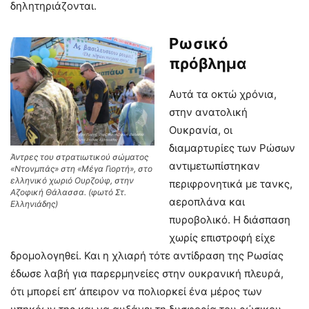
δηλητηριάζονται.
Ρωσικό
πρόβλημα
Αυτά τα οκτώ χρόνια,
στην ανατολική
Ουκρανία, οι
διαμαρτυρίες των Ρώσων
Άντρες του στρατιωτικού σώματος
αντιμετωπίστηκαν
«Ντονμπάς» στη «Μέγα Γιορτή», στο
ελληνικό χωριό Ουρζούφ, στην
περιφρονητικά με τανκς,
Αζοφική Θάλασσα. (φωτό Στ.
αεροπλάνα και
Ελληνιάδης)
πυροβολικό. Η διάσπαση
χωρίς επιστροφή είχε
δρομολογηθεί. Και η χλιαρή τότε αντίδραση της Ρωσίας
έδωσε λαβή για παρερμηνείες στην ουκρανική πλευρά,
ότι μπορεί επ’ άπειρον να πολιορκεί ένα μέρος των