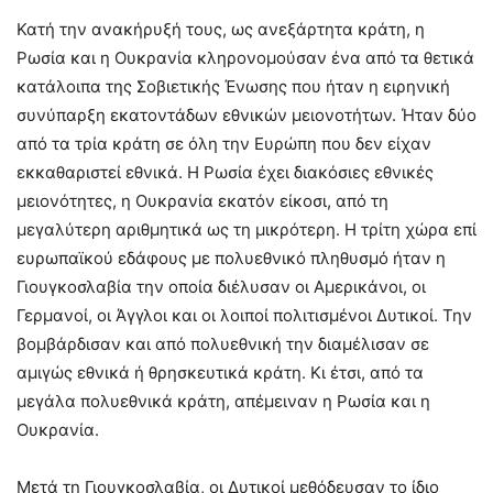
Κατή την ανακήρυξή τους, ως ανεξάρτητα κράτη, η
Ρωσία και η Ουκρανία κληρονομούσαν ένα από τα θετικά
κατάλοιπα της Σοβιετικής Ένωσης που ήταν η ειρηνική
συνύπαρξη εκατοντάδων εθνικών μειονοτήτων. Ήταν δύο
από τα τρία κράτη σε όλη την Ευρώπη που δεν είχαν
εκκαθαριστεί εθνικά. Η Ρωσία έχει διακόσιες εθνικές
μειονότητες, η Ουκρανία εκατόν είκοσι, από τη
μεγαλύτερη αριθμητικά ως τη μικρότερη. Η τρίτη χώρα επί
ευρωπαϊκού εδάφους με πολυεθνικό πληθυσμό ήταν η
Γιουγκοσλαβία την οποία διέλυσαν οι Αμερικάνοι, οι
Γερμανοί, οι Άγγλοι και οι λοιποί πολιτισμένοι Δυτικοί. Την
βομβάρδισαν και από πολυεθνική την διαμέλισαν σε
αμιγώς εθνικά ή θρησκευτικά κράτη. Κι έτσι, από τα
μεγάλα πολυεθνικά κράτη, απέμειναν η Ρωσία και η
Ουκρανία.
Μετά τη Γιουγκοσλαβία, οι Δυτικοί μεθόδευσαν το ίδιο