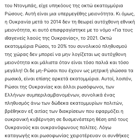
του Ντονμπάς, είχε υπηκόους της οκτώ εκατομμύρια
Ρώσους. Αυτή είναι μια υπερμεγέθης μειονότητα. Κι όμως,
η Ουκρανία μετά το 2014 δεν τη θεωρεί αυτόχθονη εθνική
μειονότητα, κι αυτό επισφραγίστηκε με το νόμο «Για τους
ιθαγενείς λαούς της Ουκρανίας», το 2021. Οκτώ
εκατομμύρια Ρώσοι, το 20% του συνολικού πληθυσμού
της χώρας δεν μπορεί να μην λογίζεται ως αυτόχθονη
μειονότητα και μάλιστα όταν είναι τόσο παλιά και τόσο
μεγάλη! Οι δε μη-Ρώσοι που έχουν ως μητρική γλώσσα τα
ρωσικά, είναι επίσης αρκετά εκατομμύρια. Αυτοί, λοιπόν,
Ρώσοι της Ουκρανίας και άλλοι ρωσόφωνοι, των
Ελλήνων συμπεριλαμβανομένων, συνολικά ένας
πληθυσμός άνω των δώδεκα εκατομμυρίων πολιτών,
βρέθηκαν εξ αιτίας των διακρίσεων που εφαρμόζει η
ουκρανική κυβέρνηση σε δυσμενέστερη θέση από τους
Ουκρανούς και ουκρανόφωνους πολίτες. Λόγω
καταγωγής και ρωσοφωνίας χειροτέρευαν οι συνθήκες