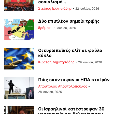
σοσιαλισμό...
Στέλιος Ελληνιάδης
-
22 Ιουλίου, 2026
Δύο επιπλέον σημεία τριβής
δρόμος
-
1 Ιουλίου, 2026
Οι ευρωπαϊκές ελίτ σε φαύλο
κύκλο
Kώστας Δημητριάδης
-
29 Ιουνίου, 2026
Πώς σκόνταψαν οι ΗΠΑ στο Ιράν
Απόστολος Αποστολόπουλος
-
28 Ιουνίου, 2026
Οι Ισραηλινοί κατέστρεψαν 30
νοσοκομεία και δολοφόνησαν