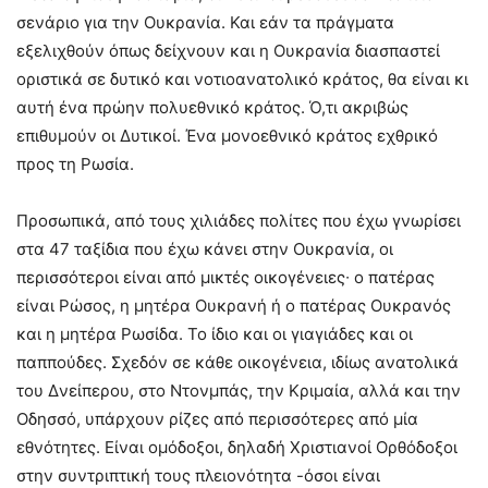
σενάριο για την Ουκρανία. Και εάν τα πράγματα
εξελιχθούν όπως δείχνουν και η Ουκρανία διασπαστεί
οριστικά σε δυτικό και νοτιοανατολικό κράτος, θα είναι κι
αυτή ένα πρώην πολυεθνικό κράτος. Ό,τι ακριβώς
επιθυμούν οι Δυτικοί. Ένα μονοεθνικό κράτος εχθρικό
προς τη Ρωσία.
Προσωπικά, από τους χιλιάδες πολίτες που έχω γνωρίσει
στα 47 ταξίδια που έχω κάνει στην Ουκρανία, οι
περισσότεροι είναι από μικτές οικογένειες∙ ο πατέρας
είναι Ρώσος, η μητέρα Ουκρανή ή ο πατέρας Ουκρανός
και η μητέρα Ρωσίδα. Το ίδιο και οι γιαγιάδες και οι
παππούδες. Σχεδόν σε κάθε οικογένεια, ιδίως ανατολικά
του Δνείπερου, στο Ντονμπάς, την Κριμαία, αλλά και την
Οδησσό, υπάρχουν ρίζες από περισσότερες από μία
εθνότητες. Είναι ομόδοξοι, δηλαδή Χριστιανοί Ορθόδοξοι
στην συντριπτική τους πλειονότητα -όσοι είναι