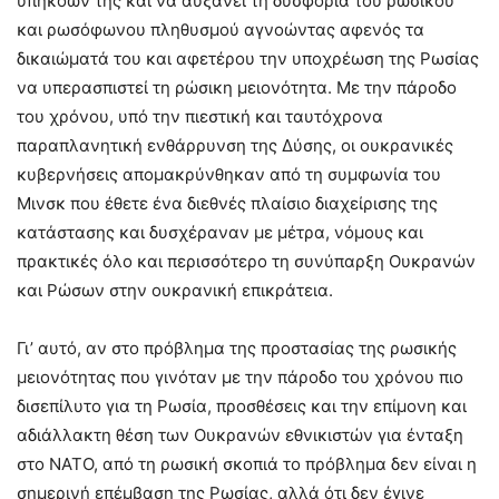
υπηκόων της και να αυξάνει τη δυσφορία του ρώσικου
και ρωσόφωνου πληθυσμού αγνοώντας αφενός τα
δικαιώματά του και αφετέρου την υποχρέωση της Ρωσίας
να υπερασπιστεί τη ρώσικη μειονότητα. Με την πάροδο
του χρόνου, υπό την πιεστική και ταυτόχρονα
παραπλανητική ενθάρρυνση της Δύσης, οι ουκρανικές
κυβερνήσεις απομακρύνθηκαν από τη συμφωνία του
Μινσκ που έθετε ένα διεθνές πλαίσιο διαχείρισης της
κατάστασης και δυσχέραναν με μέτρα, νόμους και
πρακτικές όλο και περισσότερο τη συνύπαρξη Ουκρανών
και Ρώσων στην ουκρανική επικράτεια.
Γι’ αυτό, αν στο πρόβλημα της προστασίας της ρωσικής
μειονότητας που γινόταν με την πάροδο του χρόνου πιο
δισεπίλυτο για τη Ρωσία, προσθέσεις και την επίμονη και
αδιάλλακτη θέση των Ουκρανών εθνικιστών για ένταξη
στο ΝΑΤΟ, από τη ρωσική σκοπιά το πρόβλημα δεν είναι η
σημερινή επέμβαση της Ρωσίας, αλλά ότι δεν έγινε