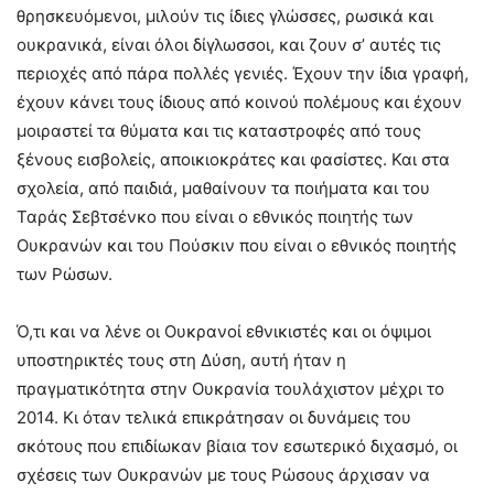
θρησκευόμενοι, μιλούν τις ίδιες γλώσσες, ρωσικά και
ουκρανικά, είναι όλοι δίγλωσσοι, και ζουν σ’ αυτές τις
περιοχές από πάρα πολλές γενιές. Έχουν την ίδια γραφή,
έχουν κάνει τους ίδιους από κοινού πολέμους και έχουν
μοιραστεί τα θύματα και τις καταστροφές από τους
ξένους εισβολείς, αποικιοκράτες και φασίστες. Και στα
σχολεία, από παιδιά, μαθαίνουν τα ποιήματα και του
Ταράς Σεβτσένκο που είναι ο εθνικός ποιητής των
Ουκρανών και του Πούσκιν που είναι ο εθνικός ποιητής
των Ρώσων.
Ό,τι και να λένε οι Ουκρανοί εθνικιστές και οι όψιμοι
υποστηρικτές τους στη Δύση, αυτή ήταν η
πραγματικότητα στην Ουκρανία τουλάχιστον μέχρι το
2014. Κι όταν τελικά επικράτησαν οι δυνάμεις του
σκότους που επιδίωκαν βίαια τον εσωτερικό διχασμό, οι
σχέσεις των Ουκρανών με τους Ρώσους άρχισαν να