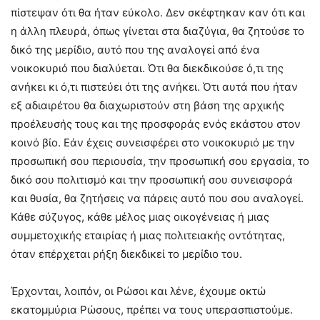
πίστεψαν ότι θα ήταν εύκολο. Δεν σκέφτηκαν καν ότι και
η άλλη πλευρά, όπως γίνεται στα διαζύγια, θα ζητούσε το
δικό της μερίδιο, αυτό που της αναλογεί από ένα
νοικοκυριό που διαλύεται. Ότι θα διεκδικούσε ό,τι της
ανήκει κι ό,τι πιστεύει ότι της ανήκει. Ότι αυτά που ήταν
εξ αδιαιρέτου θα διαχωριστούν στη βάση της αρχικής
προέλευσής τους και της προσφοράς ενός εκάστου στον
κοινό βίο. Εάν έχεις συνεισφέρει στο νοικοκυριό με την
προσωπική σου περιουσία, την προσωπική σου εργασία, το
δικό σου πολιτισμό και την προσωπική σου συνεισφορά
και θυσία, θα ζητήσεις να πάρεις αυτό που σου αναλογεί.
Κάθε σύζυγος, κάθε μέλος μιας οικογένειας ή μιας
συμμετοχικής εταιρίας ή μιας πολιτειακής οντότητας,
όταν επέρχεται ρήξη διεκδικεί το μερίδιο του.
Έρχονται, λοιπόν, οι Ρώσοι και λένε, έχουμε οκτώ
εκατομμύρια Ρώσους, πρέπει να τους υπερασπιστούμε.