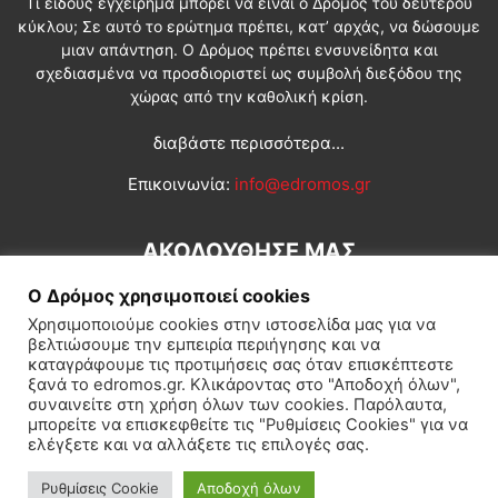
Τι είδους εγχείρημα μπορεί να είναι ο Δρόμος του δεύτερου
κύκλου; Σε αυτό το ερώτημα πρέπει, κατ’ αρχάς, να δώσουμε
μιαν απάντηση. Ο Δρόμος πρέπει ενσυνείδητα και
σχεδιασμένα να προσδιοριστεί ως συμβολή διεξόδου της
χώρας από την καθολική κρίση.
διαβάστε περισσότερα...
Επικοινωνία:
info@edromos.gr
ΑΚΟΛΟΥΘΗΣΕ ΜΑΣ
Ο Δρόμος χρησιμοποιεί cookies
Χρησιμοποιούμε cookies στην ιστοσελίδα μας για να
βελτιώσουμε την εμπειρία περιήγησης και να
καταγράφουμε τις προτιμήσεις σας όταν επισκέπτεστε
ξανά το edromos.gr. Κλικάροντας στο "Αποδοχή όλων",
συναινείτε στη χρήση όλων των cookies. Παρόλαυτα,
Εγγραφή συνδρομητή
Πολιτική
Διεθνή
Κοινωνία
μπορείτε να επισκεφθείτε τις "Ρυθμίσεις Cookies" για να
ελέγξετε και να αλλάξετε τις επιλογές σας.
Πολιτισμός
Αφιερώματα
Ρυθμίσεις Cookie
Αποδοχή όλων