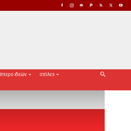
ίπτερο ιδεών
στήλες