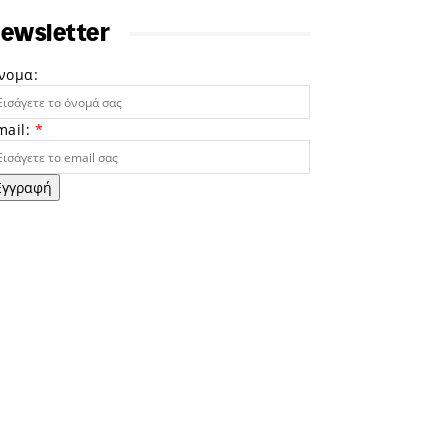
ewsletter
νομα:
mail:
*
Εγγραφή