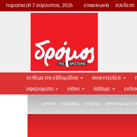
παρασκευή 7 αύγουστος, 2026
επικοινωνία
σύνδεση
Δρόμος
της
Αριστεράς
το θέμα της εβδομάδας
συνεντεύξεις
π
αφιερώματα
video
λάβαμε
ενδι
ΑΡΧΙΚΉ
ΚΟΙΝΩΝΊΑ
ΕΡΓΑΣΊΑ
ΜΉΝΥΜΑ ΑΝΤΊΣΤΑ