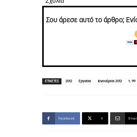
Σχόλια
Σου άρεσε αυτό το άρθρο; Ενί
ΕΤΙΚΕΤΕΣ
2012
Εργασια
Ιανουάριος 2012
τ. 99
Facebook
X
Emai