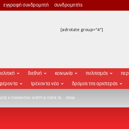
εγγραφή συνδρομητή
συνδρομητής
[adrotate group="4"]
ολιτική
διεθνή
κοινωνία
πολιτισμός
περ
αφέροντα
τρέχοντα νέα
δρόμος της αριστεράς
ΣΗΣ Η ΠΑΝΝΑΤΙΚΉ ΑΠΕΡΓΊΑ ΠΑΡΆ ΤΑ… ΚΕΝΆ