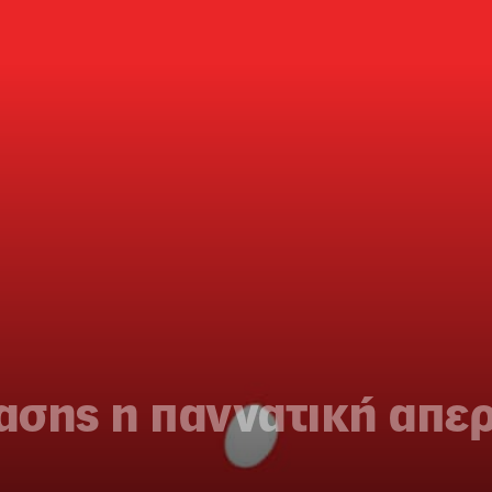
ασης η παννατική απε