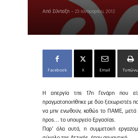
Από
Σύνταξη
-
23 Ιανουαρίου, 2012
Facebook
X
Email
Τυπών
Η απεργία της 17η Γενάρη που εί
πραγματοποιήθηκε με δύο ξεχωριστές πο
να μην ενωθούν, καθώς το ΠΑΜΕ, μετά 
προς… το υπουργείο Εργασίας.
Παρ’ όλα αυτά, η συμμετοχή εργαζο
σύνολο της Αττικής, ήταν σημαντική.