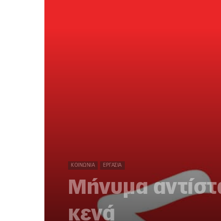
ΚΟΙΝΩΝΊΑ
ΕΡΓΑΣΊΑ
Μήνυμα αντίστ
κενά