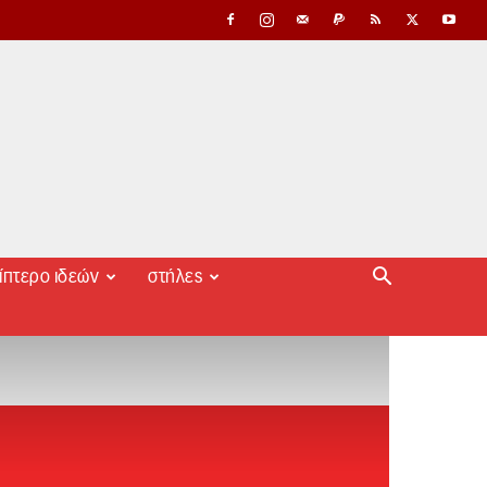
ίπτερο ιδεών
στήλες