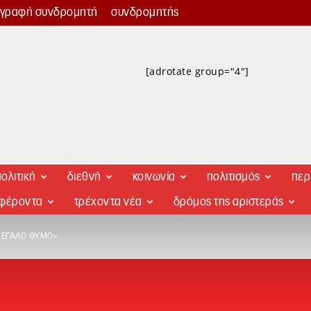
γγραφή συνδρομητή
συνδρομητής
[adrotate group="4"]
ολιτική
διεθνή
κοινωνία
πολιτισμός
περ
αφέροντα
τρέχοντα νέα
δρόμος της αριστεράς
«ΜΕΓΆΛΟ ΘΥΜΌ»