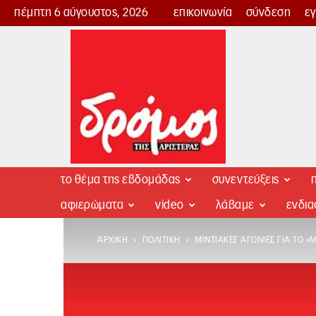
πέμπτη 6 αύγουστος, 2026
επικοινωνία
σύνδεση
ε
Δρόμος
της
Αριστεράς
το θέμα της εβδομάδας
συνεντεύξεις
π
αφιερώματα
video
λάβαμε
ενδι
ΑΡΧΙΚΉ
ΠΟΛΙΤΙΚΉ
ΜΙΝΤΙΑΚΈΣ ΑΓΩΝΊΕΣ ΓΙΑ ΤΟ 