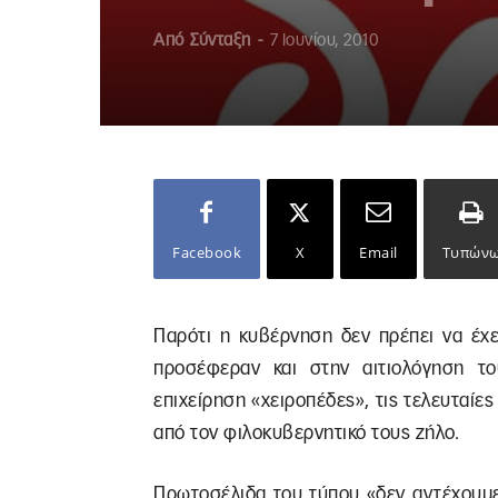
Από
Σύνταξη
-
7 Ιουνίου, 2010
Facebook
X
Email
Τυπών
Παρότι η κυβέρνηση δεν πρέπει να έχ
προσέφεραν και στην αιτιολόγηση το
επιχείρηση «χειροπέδες», τις τελευταί
από τον φιλοκυβερνητικό τους ζήλο.
Πρωτοσέλιδα του τύπου «δεν αντέχουμε