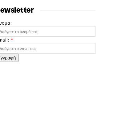
ewsletter
νομα:
mail:
*
Εγγραφή