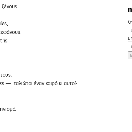
ς ξένους.
n
Ό
ίες,
στεφάνους.
E
ρτής
 τους.
ς — Ιταλιώται έναν καιρό κι αυτοί·
ηνισμό.