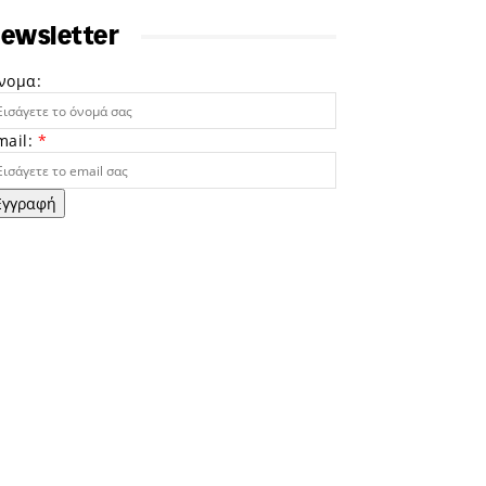
ewsletter
νομα:
mail:
*
Εγγραφή