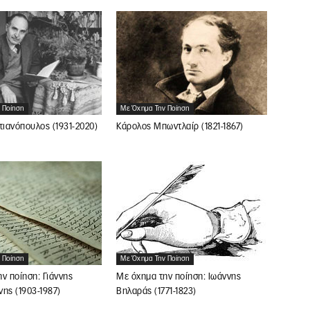
 Ποίηση
Με Όχημα Την Ποίηση
τιανόπουλος (1931-2020)
Κάρολος Μπωντλαίρ (1821-1867)
Με Όχημα Την Ποίηση
 Ποίηση
Με όχημα την ποίηση: Ιωάννης
ν ποίηση: Γιάννης
Βηλαράς (1771-1823)
ης (1903-1987)