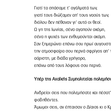
Γιατί τα σπάσαμε τ’ αγάλματά των,
γιατί τους διώξαμεν απ’ τους ναούς των,
διόλου δεν πέθαναν γι’ αυτό οι θεοί.
Ω γη της Ιωνίας, σένα αγαπούν ακόμη,
σένα η ψυχές των ενθυμούνται ακόμη.
Σαν ξημερώνει επάνω σου πρωί αυγουστι
την ατμοσφαίρα σου περνά σφρίγος απ’ τ
αόριστη, με διάβα γρήγορο,
επάνω από τους λόφους σου περνά.
Υπέρ της Αχαϊκής Συμπολιτείας πολεμήσ
Ανδρείοι σεις που πολεμήσατε και πέσατ
φοβηθέντες.
Άμωμοι σεις, αν έπταισαν ο Δίαιος κι ο 