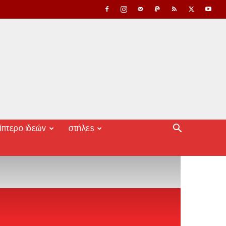
ίπτερο ιδεών
στήλες