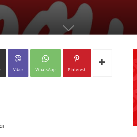
ω
Viber
WhatsApp
Pinterest
αι