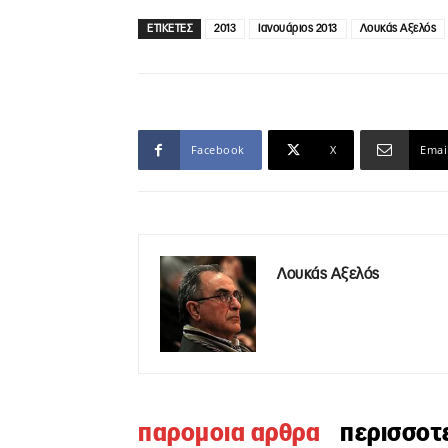
ΕΤΙΚΕΤΕΣ
2013
Ιανουάριος 2013
Λουκάς Αξελός
Facebook
X
Emai
Λουκάς Αξελός
παρομοια αρθρα
περισσοτ