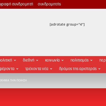
γγραφή συνδρομητή
συνδρομητής
[adrotate group="4"]
ολιτική
διεθνή
κοινωνία
πολιτισμός
περ
αφέροντα
τρέχοντα νέα
δρόμος της αριστεράς
ΌΧΗΜΑ ΤΗΝ ΠΟΊΗΣΗ