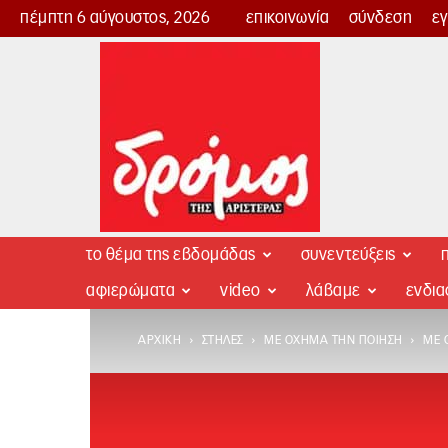
πέμπτη 6 αύγουστος, 2026
επικοινωνία
σύνδεση
ε
Δρόμος
της
Αριστεράς
το θέμα της εβδομάδας
συνεντεύξεις
π
αφιερώματα
video
λάβαμε
ενδι
ΑΡΧΙΚΉ
ΣΤΉΛΕΣ
ΜΕ ΌΧΗΜΑ ΤΗΝ ΠΟΊΗΣΗ
ΜΕ 