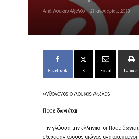
Από
Λουκάς Αξελός
-
21 Ιανουαρίου, 2013
Facebook
X
Email
Τυπών
Ανθολόγος ο Λουκάς Αξελός
Ποσειδωνιάται
Την γλώσσα την ελληνική οι Ποσειδωνιάτ
εξέχασαν τόσους αιώνας ανακατευμένοι