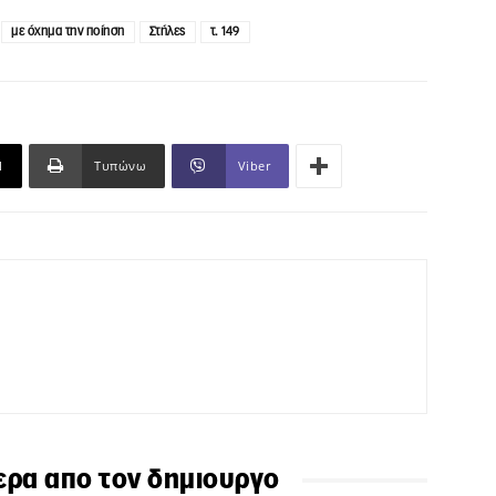
με όχημα την ποίηση
Στήλες
τ. 149
l
Τυπώνω
Viber
ερα απο τον δημιουργο