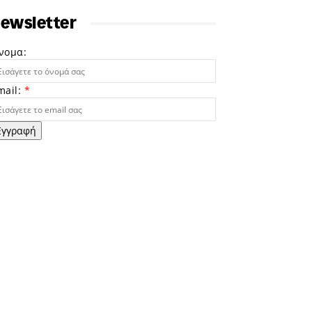
ewsletter
νομα:
mail:
*
Εγγραφή