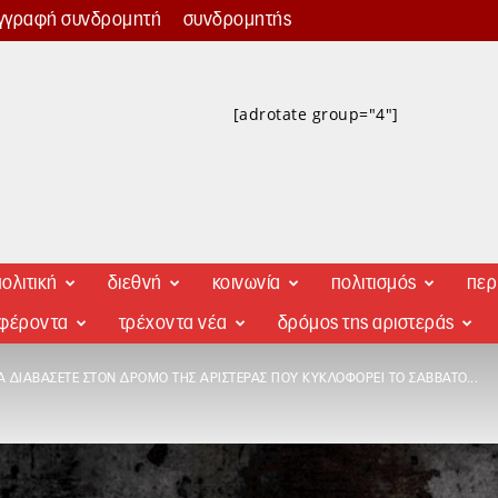
γγραφή συνδρομητή
συνδρομητής
[adrotate group="4"]
ολιτική
διεθνή
κοινωνία
πολιτισμός
περ
αφέροντα
τρέχοντα νέα
δρόμος της αριστεράς
Α ΔΙΑΒΆΣΕΤΕ ΣΤΟΝ ΔΡΌΜΟ ΤΗΣ ΑΡΙΣΤΕΡΆΣ ΠΟΥ ΚΥΚΛΟΦΟΡΕΊ ΤΟ ΣΆΒΒΑΤΟ...