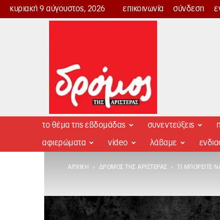
κυριακή 9 αύγουστος, 2026
επικοινωνία
σύνδεση
ε
Δρόμος
της
Αριστεράς
το θέμα της εβδομάδας
συνεντεύξεις
π
αφιερώματα
video
λάβαμε
ενδι
ΑΡΧΙΚΉ
ΔΡΌΜΟΣ ΤΗΣ ΑΡΙΣΤΕΡΆΣ
ΤΙ ΜΠΟΡΕΊΤΕ Ν