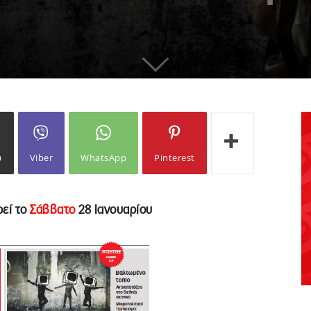
ω
Viber
WhatsApp
Pinterest
εί το
Σάββατο
28 Ιανουαρίου