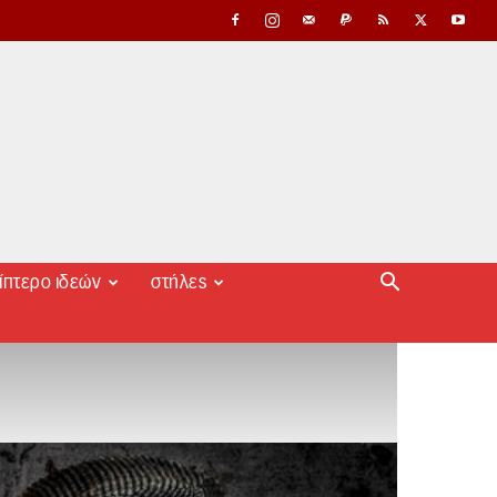
ίπτερο ιδεών
στήλες