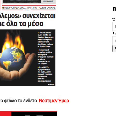
n
Ό
E
 το φύλλο το ένθετο
Νόστιμον Ήμαρ