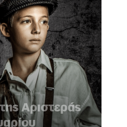
 της Αριστεράς
υαρίου