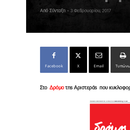
Από
Σύνταξη
-
3 Φεβρουαρίου, 2017
Facebook
X
Email
Τυπών
Στο
Δρόμο
της Αριστεράς
που κυκλοφορ