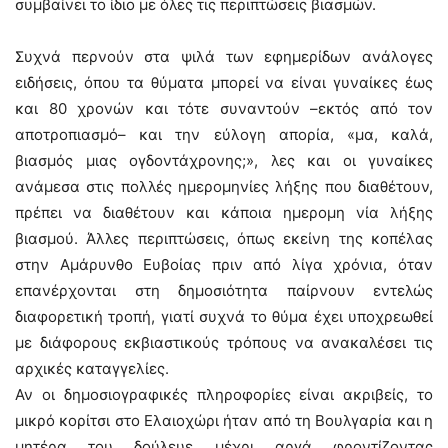
συμβαίνει το ίδιο με όλες τις περιπτώσεις βιασμών.
Συχνά περνούν στα ψιλά των εφημερίδων ανάλογες
ειδήσεις, όπου τα θύματα μπορεί να είναι γυναίκες έως
και 80 χρονών και τότε συναντούν –εκτός από τον
αποτροπιασμό– και την εύλογη απορία, «μα, καλά,
βιασμός μιας ογδοντάχρονης;», λες και οι γυναίκες
ανάμεσα στις πολλές ημερομηνίες λήξης που διαθέτουν,
πρέπει να διαθέτουν και κάποια ημερομη νία λήξης
βιασμού. Άλλες περιπτώσεις, όπως εκείνη της κοπέλας
στην Αμάρυνθο Ευβοίας πριν από λίγα χρόνια, όταν
επανέρχονται στη δημοσιότητα παίρνουν εντελώς
διαφορετική τροπή, γιατί συχνά το θύμα έχει υποχρεωθεί
με διάφορους εκβιαστικούς τρόπους να ανακαλέσει τις
αρχικές καταγγελίες.
Αν οι δημοσιογραφικές πληροφορίες είναι ακριβείς, το
μικρό κορίτσι στο Ελαιοχώρι ήταν από τη Βουλγαρία και η
μητέρα του δούλευε μέχρι αργά φροντίζοντας