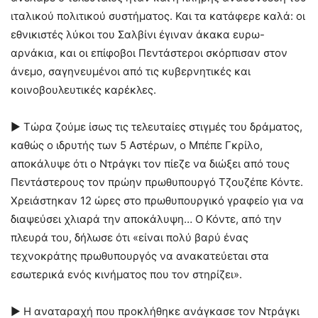
ιταλικού πολιτικού συστήματος. Και τα κατάφερε καλά: οι
εθνικιστές λύκοι του Σαλβίνι έγιναν άκακα ευρω-
αρνάκια, και οι επίφοβοι Πεντάστεροι σκόρπισαν στον
άνεμο, σαγηνευμένοι από τις κυβερνητικές και
κοινοβουλευτικές καρέκλες.
► Τώρα ζούμε ίσως τις τελευταίες στιγμές του δράματος,
καθώς ο ιδρυτής των 5 Αστέρων, ο Μπέπε Γκρίλο,
αποκάλυψε ότι ο Ντράγκι τον πίεζε να διώξει από τους
Πεντάστερους τον πρώην πρωθυπουργό Τζουζέπε Κόντε.
Χρειάστηκαν 12 ώρες στο πρωθυπουργικό γραφείο για να
διαψεύσει χλιαρά την αποκάλυψη… Ο Κόντε, από την
πλευρά του, δήλωσε ότι «είναι πολύ βαρύ ένας
τεχνοκράτης πρωθυπουργός να ανακατεύεται στα
εσωτερικά ενός κινήματος που τον στηρίζει».
► Η αναταραχή που προκλήθηκε ανάγκασε τον Ντράγκι