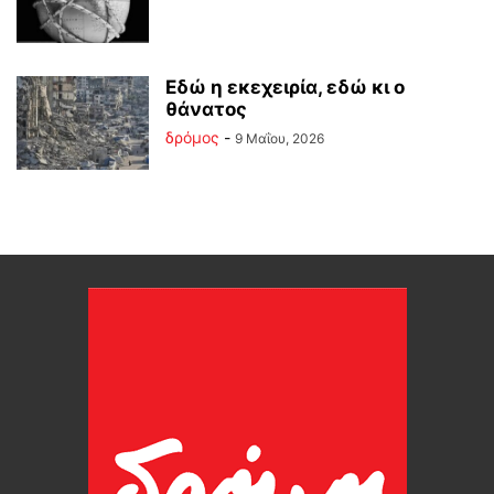
Εδώ η εκεχειρία, εδώ κι ο
θάνατος
δρόμος
-
9 Μαΐου, 2026