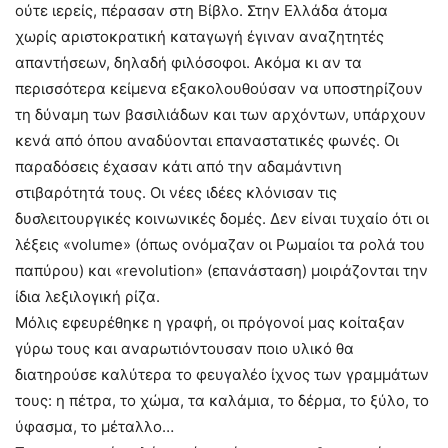
ούτε ιερείς, πέρασαν στη Βίβλο. Στην Ελλάδα άτομα
χωρίς αριστοκρατική καταγωγή έγιναν αναζητητές
απαντήσεων, δηλαδή φιλόσοφοι. Ακόμα κι αν τα
περισσότερα κείμενα εξακολουθούσαν να υποστηρίζουν
τη δύναμη των βασιλιάδων και των αρχόντων, υπάρχουν
κενά από όπου αναδύονται επαναστατικές φωνές. Οι
παραδόσεις έχασαν κάτι από την αδαμάντινη
στιβαρότητά τους. Οι νέες ιδέες κλόνισαν τις
δυσλειτουργικές κοινωνικές δομές. Δεν είναι τυχαίο ότι οι
λέξεις «volume» (όπως ονόμαζαν οι Ρωμαίοι τα ρολά του
παπύρου) και «revolution» (επανάσταση) μοιράζονται την
ίδια λεξιλογική ρίζα.
Μόλις εφευρέθηκε η γραφή, οι πρόγονοί μας κοίταξαν
γύρω τους και αναρωτιόντουσαν ποιο υλικό θα
διατηρούσε καλύτερα το φευγαλέο ίχνος των γραμμάτων
τους: η πέτρα, το χώμα, τα καλάμια, το δέρμα, το ξύλο, το
ύφασμα, το μέταλλο…