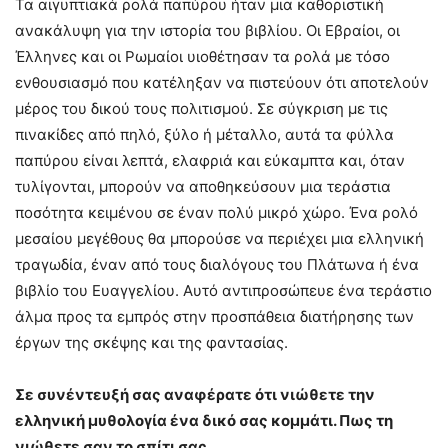
Τα αιγυπτιακά ρολά παπύρου ήταν μια καθοριστική
ανακάλυψη για την ιστορία του βιβλίου. Οι Εβραίοι, οι
Έλληνες και οι Ρωμαίοι υιοθέτησαν τα ρολά με τόσο
ενθουσιασμό που κατέληξαν να πιστεύουν ότι αποτελούν
μέρος του δικού τους πολιτισμού. Σε σύγκριση με τις
πινακίδες από πηλό, ξύλο ή μέταλλο, αυτά τα φύλλα
παπύρου είναι λεπτά, ελαφριά και εύκαμπτα και, όταν
τυλίγονται, μπορούν να αποθηκεύσουν μια τεράστια
ποσότητα κειμένου σε έναν πολύ μικρό χώρο. Ένα ρολό
μεσαίου μεγέθους θα μπορούσε να περιέχει μια ελληνική
τραγωδία, έναν από τους διαλόγους του Πλάτωνα ή ένα
βιβλίο του Ευαγγελίου. Αυτό αντιπροσώπευε ένα τεράστιο
άλμα προς τα εμπρός στην προσπάθεια διατήρησης των
έργων της σκέψης και της φαντασίας.
Σε συνέντευξή σας αναφέρατε ότι νιώθετε την
ελληνική μυθολογία ένα δικό σας κομμάτι. Πως τη
νιώθετε σαν το σπίτι σας…