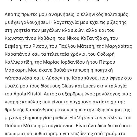
Από τις πρώτες μου αναμνήσεις, ο ελληνικός πολιτισμός
με έχει γαλουχήσει. Η λογοτεχνία μου έχει τις ρίζες της
στη γοητεία των μεγάλων κλασικών, αλλά και του
Κωνσταντίνου Καβάφη, του Νίκου Καζαντζάκη, του
Σεφέρη, του Ρίτσου, του Παύλου Μάτεση, της Μαργαρίτας
Καραπάνου και, τα τελευταία χρόνια, του Θοδωρή
Καλλιφατίδη, της Μαρίας Ιορδανίδου ή του Πέτρου
Μάρκαρη. Μου έκανε βαθιά εντύπωση η ποιητική
«Κασσάνδρα και ο Λύκος»
της Καραπάνου, που έφερε στο
μυαλό μου τους δίδυμους Claus και Lucas στην τριλογία
του Ágota Kristóf. Αυτός ο εξαρθρωμένος μονόλογος μιας
νεαρής κοπέλας που είναι το σύγχρονο αντίστοιχο της
θρυλικής Κασσάνδρας με συνεπήρε στην εξερεύνηση της
μηχανής δημιουργίας μύθων. Η
«Μητέρα του σκύλου»
του
Παύλου Μάτεση με συγκλόνισε. Είναι ένα διεισδυτικό και
πεσσιμιστικό μυθιστόρημα για επιζώντες από τραύματα