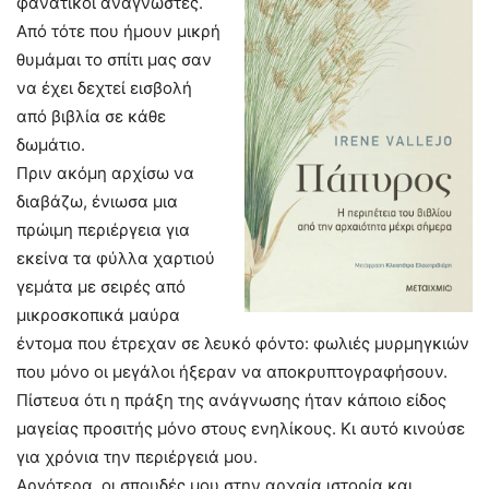
φανατικοί αναγνώστες.
Από τότε που ήμουν μικρή
θυμάμαι το σπίτι μας σαν
να έχει δεχτεί εισβολή
από βιβλία σε κάθε
δωμάτιο.
Πριν ακόμη αρχίσω να
διαβάζω, ένιωσα μια
πρώιμη περιέργεια για
εκείνα τα φύλλα χαρτιού
γεμάτα με σειρές από
μικροσκοπικά μαύρα
έντομα που έτρεχαν σε λευκό φόντο: φωλιές μυρμηγκιών
που μόνο οι μεγάλοι ήξεραν να αποκρυπτογραφήσουν.
Πίστευα ότι η πράξη της ανάγνωσης ήταν κάποιο είδος
μαγείας προσιτής μόνο στους ενηλίκους. Κι αυτό κινούσε
για χρόνια την περιέργειά μου.
Αργότερα, οι σπουδές μου στην αρχαία ιστορία και