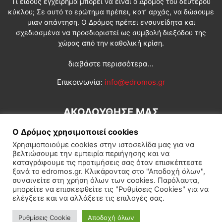
Τι είδους εγχείρημα μπορεί να είναι ο Δρόμος του δεύτερου
κύκλου; Σε αυτό το ερώτημα πρέπει, κατ’ αρχάς, να δώσουμε
μιαν απάντηση. Ο Δρόμος πρέπει ενσυνείδητα και
σχεδιασμένα να προσδιοριστεί ως συμβολή διεξόδου της
χώρας από την καθολική κρίση.
διαβάστε περισσότερα...
Επικοινωνία:
info@edromos.gr
ΑΚΟΛΟΥΘΗΣΕ ΜΑΣ
Ο Δρόμος χρησιμοποιεί cookies
Χρησιμοποιούμε cookies στην ιστοσελίδα μας για να
βελτιώσουμε την εμπειρία περιήγησης και να
καταγράφουμε τις προτιμήσεις σας όταν επισκέπτεστε
ξανά το edromos.gr. Κλικάροντας στο "Αποδοχή όλων",
συναινείτε στη χρήση όλων των cookies. Παρόλαυτα,
Εγγραφή συνδρομητή
Πολιτική
Διεθνή
Κοινωνία
μπορείτε να επισκεφθείτε τις "Ρυθμίσεις Cookies" για να
ελέγξετε και να αλλάξετε τις επιλογές σας.
Πολιτισμός
Αφιερώματα
Ρυθμίσεις Cookie
Αποδοχή όλων