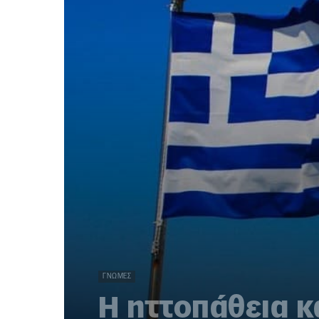
ΓΝΏΜΕΣ
Η ηττοπάθεια κα