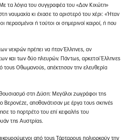
 Με τα λόγια του συγγραφέα του «Δον Κιχώτη»
τη ναυμαχία κι έχασε το αριστερό του χέρι: «Ήταν
ι περασμένοι ή τούτοι οι σημερινοί καιροί, ή που
των νεκρών πρέπει να ήταν Έλληνες, αν
ων και των δύο πλευρών. Πάντως, αρκετοί Έλληνες
από τους Οθωμανούς, απέκτησαν την ελευθερία
νθουσιασμό στη Δύση: Μεγάλοι ζωγράφοι της
ι ο Βερονέζε, αποθανάτισαν με έργα τους σκηνές
νησε το πορτρέτο του επί κεφαλής του
υάν της Αυστρίας.
επικουρούμενοι από τους Τάρταρους πολιορκούν την