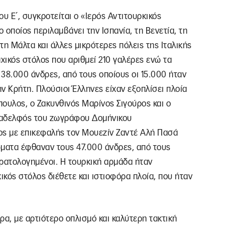
ου Ε΄, συγκροτείται ο «Ιερός Αντιτουρκικός
ο οποίος περιλαμβάνει την Ισπανία, τη Βενετία, τη
 τη Μάλτα και άλλες μικρότερες πόλεις της Ιταλικής
χικός στόλος που αριθμεί 210 γαλέρες ενώ τα
8.000 άνδρες, από τους οποίους οι 15.000 ήταν
ην Κρήτη. Πλούσιοι Έλληνες είχαν εξοπλίσει πλοία
πουλος, ο Ζακυνθινός Μαρίνος Σιγούρος και ο
αδελφός του ζωγράφου Δομήνικου
ς με επικεφαλής τον Μουεζίν Ζαντέ Αλή Πασά
ώματα έφθαναν τους 47.000 άνδρες, από τους
τρατολογημένοι. Η τουρκική αρμάδα ήταν
κός στόλος διέθετε και ιστιοφόρα πλοία, που ήταν
έρα, με αρτιότερο οπλισμό και καλύτερη τακτική