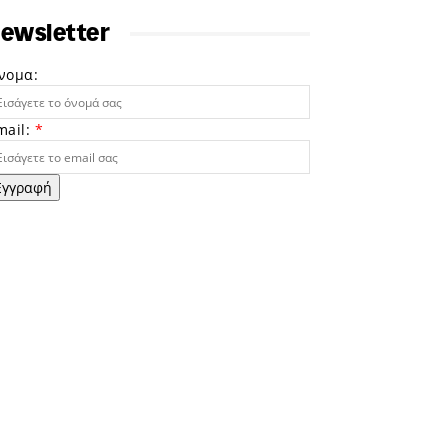
ewsletter
νομα:
mail:
*
Εγγραφή