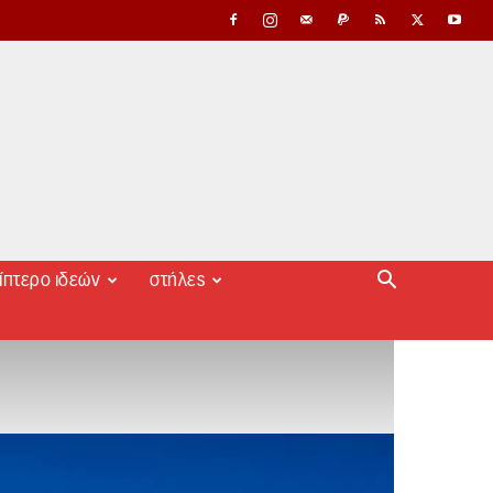
ίπτερο ιδεών
στήλες