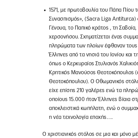
1571, με πρωτοβουλία του Πάπα Πίου τ
Συνασπισμός», (Sacra Liga Antiturca) 
Γένουα, το Παπικό κράτος , τη Σαβοία,
χερσονήσου. Σχηματίζεται ένας συμμα
πληρώματα των πλοίων έφθαναν τους 3
Έλληνες από τα νησιά του Ιονίου και τ
όπως ο Κερκυραίος Στυλιανός Χαλικιό
Κρητικός Μανούσος Θεοτοκόπουλος (
Θεοτοκόπουλου). Ο Οθωμανικός στόλο
είχε επίσης 210 γαλέρες ενώ τα πληρ
οποίους 15.000 ήταν Έλληνες βίαια σ
αποκλειστικά κωπήλατη, ενώ ο συμμαχι
η νέα τεχνολογία εποχής….
Ο χριστιανικός στόλος σε μια και μόνο μ