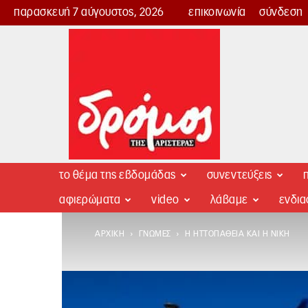
παρασκευή 7 αύγουστος, 2026
επικοινωνία
σύνδεση
Δρόμος
της
Αριστεράς
το θέμα της εβδομάδας
συνεντεύξεις
π
αφιερώματα
video
λάβαμε
ενδι
ΑΡΧΙΚΉ
ΓΝΏΜΕΣ
Η ΗΤΤΟΠΆΘΕΙΑ ΚΑΙ Η ΝΊΚΗ