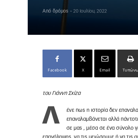
Από
δρόμος
-
20 Ιουλίου, 2022
Facebook
X
Email
Τυπών
του Γιάννη Σχίζα
Λ
ένε πως η ιστορία δεν επαναλα
επαναλαμβάνεται αλλά πάντοτ
σε μας , μέσα σε ένα σύνολο 
επανάληψης, να τις μειώσουμε ή να τις 