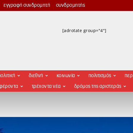
εγγραφή συνδρομητή
συνδρομητής
[adrotate group="4"]
ολιτική
διεθνή
κοινωνία
πολιτισμός
περ
αφέροντα
τρέχοντα νέα
δρόμος της αριστεράς