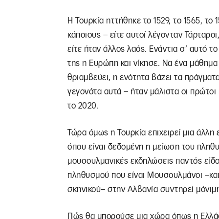
Η Τουρκία ηττήθηκε το 1529, το 1565, το 1
κάποιους – είτε αυτοί λέγονταν Τάρταροι,
είτε ήταν άλλος λαός. Ενάντια σ’ αυτό τ
της η Ευρώπη και νίκησε. Να ένα μάθημα
θριαμβεύει, η ενότητα βάζει τα πράγματα
γεγονότα αυτά – ήταν μάλιστα οι πρώτοι
το 2020.
Τώρα όμως η Τουρκία επιχειρεί μια άλλη 
όπου είναι δεδομένη η μείωση του πληθυσ
μουσουλμανικές εκδηλώσεις παντός είδου
πληθυσμού που είναι Μουσουλμάνοι –και π
σκηνικού– στην Αλβανία συντηρεί μόνιμ
Πώς θα μπορούσε μια χώρα όπως η Ελλάδα