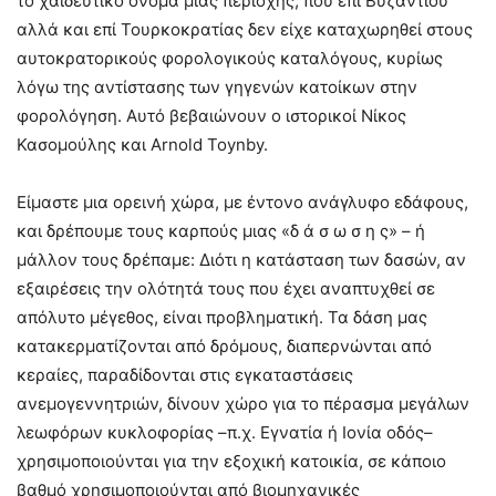
το χαϊδευτικό όνομα μιας περιοχής, που επί Βυζαντίου
αλλά και επί Τουρκοκρατίας δεν είχε καταχωρηθεί στους
αυτοκρατορικούς φορολογικούς καταλόγους, κυρίως
λόγω της αντίστασης των γηγενών κατοίκων στην
φορολόγηση. Αυτό βεβαιώνουν ο ιστορικοί Νίκος
Κασομούλης και Arnold Toynby.
Είμαστε μια ορεινή χώρα, με έντονο ανάγλυφο εδάφους,
και δρέπουμε τους καρπούς μιας «δ ά σ ω σ η ς» – ή
μάλλον τους δρέπαμε: Διότι η κατάσταση των δασών, αν
εξαιρέσεις την ολότητά τους που έχει αναπτυχθεί σε
απόλυτο μέγεθος, είναι προβληματική. Τα δάση μας
κατακερματίζονται από δρόμους, διαπερνώνται από
κεραίες, παραδίδονται στις εγκαταστάσεις
ανεμογεννητριών, δίνουν χώρο για το πέρασμα μεγάλων
λεωφόρων κυκλοφορίας –π.χ. Εγνατία ή Ιονία οδός–
χρησιμοποιούνται για την εξοχική κατοικία, σε κάποιο
βαθμό χρησιμοποιούνται από βιομηχανικές