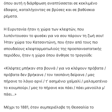
όπου αυτή η διάρθρωση αναπτύσσεται σε κεκλιμένο
έδαφος, καταλήγοντας σε βρύσες και σε βαθύσκια
ρέματα.
Η Ευρυτανία ήταν η χώρα των κλεφτών, που
λυπόντουσαν το φυσέκι για να σου πάρουν τη ζωή σου!
Ήταν χώρα του Κατσαντώνη, που ήταν από τους πιο
σπουδαίους κλεφταρματωλούς της προεπαναστατικής
περιόδου, ήταν η χώρα όπου άνθησε το τραγούδι:
«Κλέφτες μπήκαν στα βουνά / για να κλέψουν πρόβατα /
πρόβατα δεν βρήκανε / τον τσοπάνη δείρανε / μας
πήρανε το λάγιο αρνί / τ’ ασημένιο χαϊμαλί / μαλαματένιο
το κουμπούρι / μας το πήρανε και πάει / πάει μανούλα μ’
πάει…»
Μέχρι το 1881, όταν συμπεριέλαβε τη Θεσσαλία το