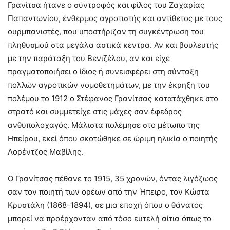
Γρανίτσα ήτανε ο σύντροφός και φίλος του Ζαχαρίας
Παπαντωνίου, ένθερμος αγροτιστής και αντίθετος με τους
ουρμπανιστές, που υποστήριζαν τη συγκέντρωση του
πληθυσμού στα μεγάλα αστικά κέντρα. Αν και βουλευτής
με την παράταξη του Βενιζέλου, αν και είχε
πραγματοποιήσει ο ίδιος ή συνεισφέρει στη σύνταξη
πολλών αγροτικών νομοθετημάτων, με την έκρηξη του
πολέμου το 1912 ο Στέφανος Γρανίτσας κατατάχθηκε στο
στρατό και συμμετείχε στις μάχες σαν έφεδρος
ανθυπολοχαγός. Μάλιστα πολέμησε στο μέτωπο της
Ηπείρου, εκεί όπου σκοτώθηκε σε ώριμη ηλικία ο ποιητής
Λορέντζος Μαβίλης.
Ο Γρανίτσας πέθανε το 1915, 35 χρονών, όντας λιγόζωος
σαν τον ποιητή των ορέων από την Ήπειρο, τον Κώστα
Κρυστάλη (1868-1894), σε μια εποχή όπου ο θάνατος
μπορεί να προέρχονταν από τόσο ευτελή αίτια όπως το