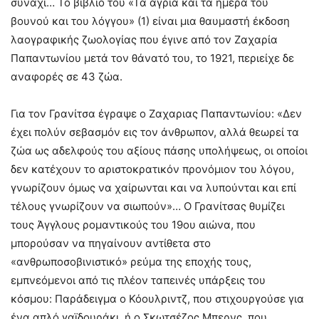
συνάχι… Το βιβλίο του «Τα άγρια και τα ήμερα του
βουνού και του λόγγου» (1) είναι μια θαυμαστή έκδοση
λαογραφικής ζωολογίας που έγινε από τον Ζαχαρία
Παπαντωνίου μετά τον θάνατό του, το 1921, περιείχε δε
αναφορές σε 43 ζώα.
Για τον Γρανίτσα έγραψε ο Ζαχαριας Παπαντωνίου: «Δεν
έχει πολύν σεβασμόν εις τον άνθρωπον, αλλά θεωρεί τα
ζώα ως αδελφούς του αξίους πάσης υπολήψεως, οι οποίοι
δεν κατέχουν το αριστοκρατικόν προνόμιον του λόγου,
γνωρίζουν όμως να χαίρωνται και να λυπούνται και επί
τέλους γνωρίζουν να σιωπούν»… Ο Γρανίτσας θυμίζει
τους Άγγλους ρομαντικούς του 19ου αιώνα, που
μπορούσαν να πηγαίνουν αντίθετα στο
«ανθρωποσοβινιστικό» ρεύμα της εποχής τους,
εμπνεόμενοι από τις πλέον ταπεινές υπάρξεις του
κόσμου: Παράδειγμα ο Κόουλριντζ, που στιχουργούσε για
ένα απλό γαϊδουράκι, ή ο Σκωτσέζος Μπερνς, που