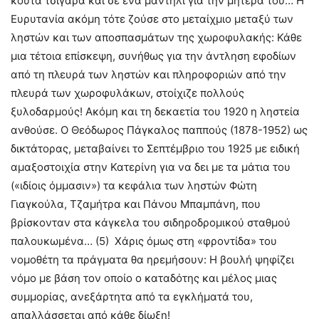
κούτα τσιγάρα και σε ένα μαντήλι για την μητέρα του… Η
Ευρυτανία ακόμη τότε ζούσε στο μεταίχμιο μεταξύ των
ληστών και των αποσπασμάτων της χωροφυλακής: Κάθε
μια τέτοια επίσκεψη, συνήθως για την άντληση εφοδίων
από τη πλευρά των ληστών και πληροφοριών από την
πλευρά των χωροφυλάκων, στοίχιζε πολλούς
ξυλοδαρμούς! Ακόμη και τη δεκαετία του 1920 η ληστεία
ανθούσε. Ο Θεόδωρος Πάγκαλος παππούς (1878-1952) ως
δικτάτορας, μεταβαίνει το Σεπτέμβριο του 1925 με ειδική
αμαξοστοιχία στην Κατερίνη για να δει με τα μάτια του
(«ιδίοις όμμασιν») τα κεφάλια των ληστών Φώτη
Γιαγκούλα, Τζαμήτρα και Πάνου Μπαμπάνη, που
βρίσκονταν στα κάγκελα του σιδηροδρομικού σταθμού
παλουκωμένα… (5) Χάρις όμως στη «φροντίδα» του
νομοθέτη τα πράγματα θα ηρεμήσουν: Η βουλή ψηφίζει
νόμο με βάση τον οποίο ο καταδότης και μέλος μιας
συμμορίας, ανεξάρτητα από τα εγκλήματά του,
απαλλάσσεται από κάθε δίωξη!