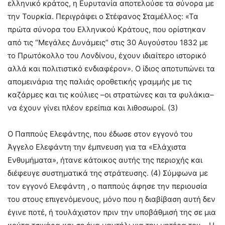
ελληνικό κράτος, η Ευρυτανία αποτελούσε τα σύνορα με
την Τουρκία. Περιγράφει ο Στέφανος Σταμέλλος: «Τα
πρώτα σύνορα του Ελληνικού Κράτους, που ορίστηκαν
από τις “Μεγάλες Δυνάμεις” στις 30 Αυγούστου 1832 με
το Πρωτόκολλο του Λονδίνου, έχουν ιδιαίτερο ιστορικό
αλλά και πολιτιστικό ενδιαφέρον». Ο ίδιος αποτυπώνει τα
απομεινάρια της παλιάς οροθετικής γραμμής με τις
καζάρμες και τις κούλιες –οι στρατώνες και τα φυλάκια–
να έχουν γίνει πλέον ερείπια και λιθοσωροί. (3)
Ο Παππούς Ελεφάντης, που έδωσε στον εγγονό του
Άγγελο Ελεφάντη την έμπνευση για τα «Ελάχιστα
Ενθυμήματα», ήτανε κάτοικος αυτής της περιοχής και
διέφευγε συστηματικά της στράτευσης. (4) Σύμφωνα με
τον εγγονό Ελεφάντη , ο παππούς άφησε την περιουσία
του στους επιγενόμενους, μόνο που η διαβίβαση αυτή δεν
έγινε ποτέ, ή τουλάχιστον πριν την υποβάθμισή της σε μια