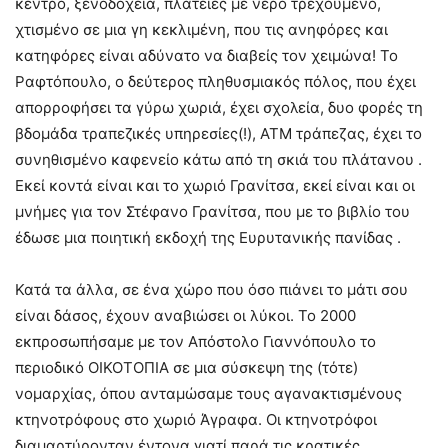
κέντρο, ξενοδοχεία, πλατείες με νερό τρεχούμενο,
χτισμένο σε μια γη κεκλιμένη, που τις ανηφόρες και
κατηφόρες είναι αδύνατο να διαβείς τον χειμώνα! Το
Ραφτόπουλο, ο δεύτερος πληθυσμιακός πόλος, που έχει
απορροφήσει τα γύρω χωριά, έχει σχολεία, δυο φορές τη
βδομάδα τραπεζικές υπηρεσίες(!), ΑΤΜ τράπεζας, έχει το
συνηθισμένο καφενείο κάτω από τη σκιά του πλάτανου .
Εκεί κοντά είναι και το χωριό Γρανίτσα, εκεί είναι και οι
μνήμες για τον Στέφανο Γρανίτσα, που με το βιβλίο του
έδωσε μια ποιητική εκδοχή της Ευρυτανικής πανίδας .
Κατά τα άλλα, σε ένα χώρο που όσο πιάνει το μάτι σου
είναι δάσος, έχουν αναβιώσει οι λύκοι. Το 2000
εκπροσωπήσαμε με τον Απόστολο Γιαννόπουλο το
περιοδικό ΟΙΚΟΤΟΠΙΑ σε μια σύσκεψη της (τότε)
νομαρχίας, όπου ανταμώσαμε τους αγανακτισμένους
κτηνοτρόφους στο χωριό Άγραφα. Οι κτηνοτρόφοι
διαμαρτύρονταν έντονα γιατί παρά τις κρατικές