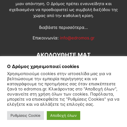
μιαν απάντηση. Ο Δρόμος πρέπει ενσυνείδητα και
σχεδιασμένα να προσδιοριστεί ως συμβολή διεξόδου της
χώρας από την καθολική κρίση.
διαβάστε περισσότερα...
Επικοινωνία:
info@edromos.gr
ΑΚΟΛΟΥΘΗΣΕ ΜΑΣ
Ο Δρόμος χρησιμοποιεί cookies
Χρησιμοποιούμε cookies στην ιστοσελίδα μας για να
βελτιώσουμε την εμπειρία περιήγησης και να
καταγράφουμε τις προτιμήσεις σας όταν επισκέπτεστε
ξανά το edromos.gr. Κλικάροντας στο "Αποδοχή όλων",
συναινείτε στη χρήση όλων των cookies. Παρόλαυτα,
Εγγραφή συνδρομητή
Πολιτική
Διεθνή
Κοινωνία
μπορείτε να επισκεφθείτε τις "Ρυθμίσεις Cookies" για να
ελέγξετε και να αλλάξετε τις επιλογές σας.
Πολιτισμός
Αφιερώματα
Ρυθμίσεις Cookie
Αποδοχή όλων
© Δρόμος της Αριστεράς