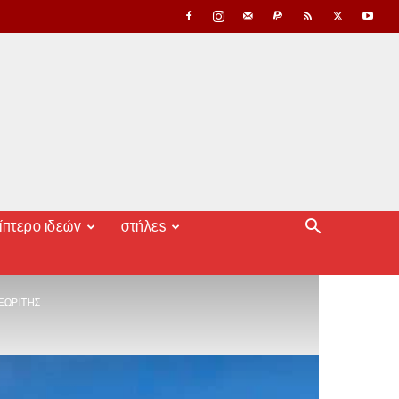
ίπτερο ιδεών
στήλες
ΕΩΡΊΤΗΣ