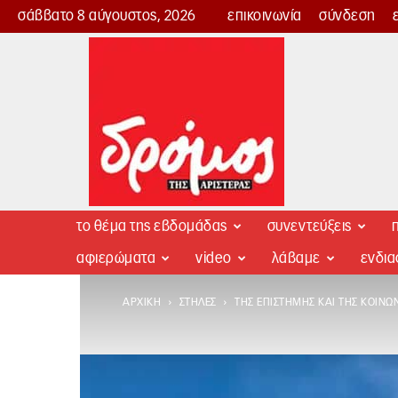
σάββατο 8 αύγουστος, 2026
επικοινωνία
σύνδεση
Δρόμος
της
Αριστεράς
το θέμα της εβδομάδας
συνεντεύξεις
π
αφιερώματα
video
λάβαμε
ενδι
ΑΡΧΙΚΉ
ΣΤΉΛΕΣ
ΤΗΣ ΕΠΙΣΤΉΜΗΣ ΚΑΙ ΤΗΣ ΚΟΙΝΩ