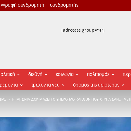
εγγραφή συνδρομητή
συνδρομητής
[adrotate group="4"]
ολιτική
διεθνή
κοινωνία
πολιτισμός
περ
αφέροντα
τρέχοντα νέα
δρόμος της αριστεράς
ΝΊΑΣ
Η ΙΑΠΩΝΊΑ ΔΟΚΙΜΆΖΕΙ ΤΟ ΥΠΕΡΌΠΛΟ RAILGUN ΠΟΥ ΧΤΥΠΆ ΣΑΝ… ΜΕΤ