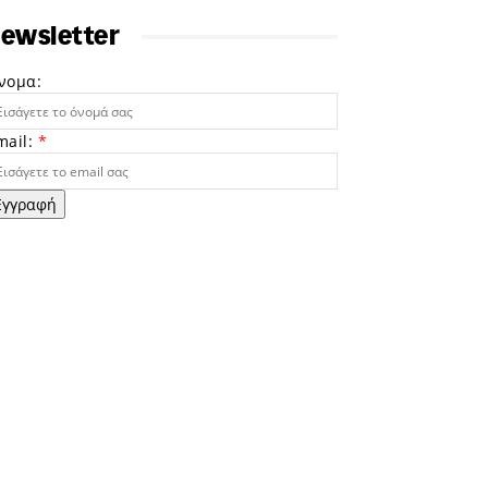
ewsletter
νομα:
mail:
*
Εγγραφή