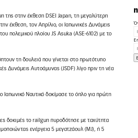
n
gun της στην έκθεση DSEI Japan, τη μεγαλύτερη
Ό
την έκθεση, τον Απρίλιο, οι Ιαπωνικές Δυνάμεις
υ πολεμικού πλοίου JS Asuka (ASE-6102) με το
E
τουν τη δουλειά που γίνεται στο πρωτότυπο
κές Δυνάμεις Αυτοάμυνας (JSDF) λίγο πριν τη νέα
το Ιαπωνικό Ναυτικό δοκίμασε το όπλο για πρώτη
ες δοκιμές το railgun πυροδότησε με ταχύτητα
μοποιώντας ενέργεια 5 μεγατζάουλ (MJ), ή 5