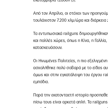
εκατομμύρια τζάουλ (J).
Από τον Απρίλιο, οι στόχοι των προηγο
τουλάχιστον 7.200 χλμ/ώρα και διάρκεια
Τα εντυπωσιακά railguns δημιουργήθηκαν 
και πολλές χώρες, όπως η Κίνα, η Γαλλία,
κατασκευάσουν.
Οι Ηνωμένες Πολιτείες, η πιο εξελιγμέν
ασχολήθηκε πολύ σοβαρά με το είδος αυ
όμως και στην εγκατάλειψη του έργου ra
εμπόδια.
Παρά την εκατονταετή ιστορία προσπαθει
πίσω τους είναι αρκετά απλή. Τα railgun