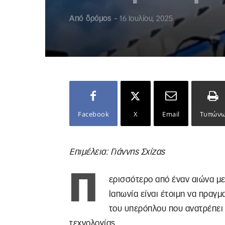
Από
δρόμος
-
16 Ιουλίου, 2025
Facebook
X
Email
Τυπών
Επιμέλεια: Γιάννης Σχίζας
Π
ερισσότερο από έναν αιώνα με
Ιαπωνία είναι έτοιμη να πραγ
του υπερόπλου που ανατρέπει 
τεχνολογίας.