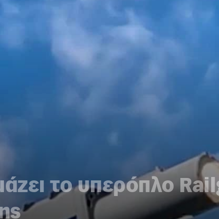
μάζει το υπερόπλο Rai
ης