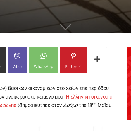
ω
Viber
WhatsApp
Pinterest
ων) βασικών οικονομικών στοιχείων της περιόδου
ων αναφέρω στο κείμενό μου:
Η ελληνική οικονομία
ης
ρωζώνης
(δημοσιεύτηκε στον
Δρόμο
της 18
Μαΐου