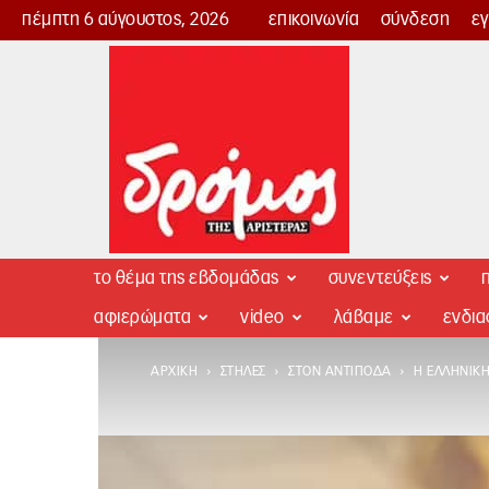
πέμπτη 6 αύγουστος, 2026
επικοινωνία
σύνδεση
ε
Δρόμος
της
Αριστεράς
το θέμα της εβδομάδας
συνεντεύξεις
π
αφιερώματα
video
λάβαμε
ενδι
ΑΡΧΙΚΉ
ΣΤΉΛΕΣ
ΣΤΟΝ ΑΝΤΊΠΟΔΑ
Η ΕΛΛΗΝΙΚΉ