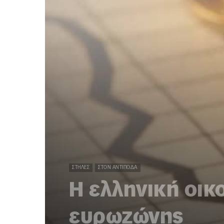
ΣΤΉΛΕΣ
ΣΤΟΝ ΑΝΤΊΠΟΔΑ
Η ελληνική οικ
ευρωζώνης