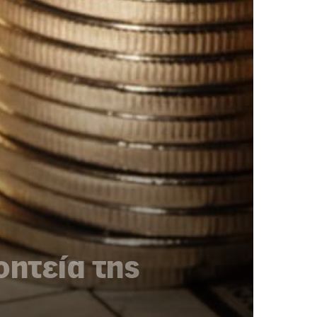
οητεία της