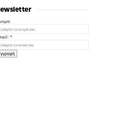
ewsletter
νομα:
mail:
*
Εγγραφή