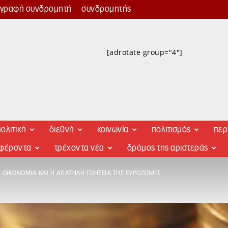
γγραφή συνδρομητή
συνδρομητής
[adrotate group="4"]
ολιτική
διεθνή
κοινωνία
πολιτισμός
περ
αφέροντα
τρέχοντα νέα
δρόμος της αριστεράς
 ΟΙΚΟΝΟΜΊΑ ΚΑΙ Η ΑΠΑΤΗΛΉ ΓΟΗΤΕΊΑ ΤΗΣ ΕΥΡΩΖΏΝΗΣ