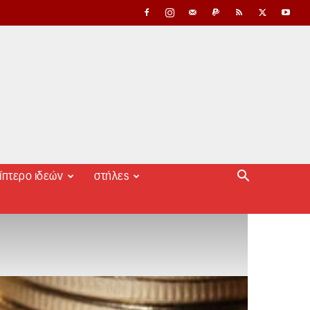
ίπτερο ιδεών
στήλες