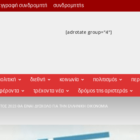
εγγραφή συνδρομητή
συνδρομητής
[adrotate group="4"]
ολιτική
διεθνή
κοινωνία
πολιτισμός
περ
αφέροντα
τρέχοντα νέα
δρόμος της αριστεράς
ΈΤΟΣ 2023 ΘΑ ΕΊΝΑΙ ΔΎΣΚΟΛΟ ΓΙΑ ΤΗΝ ΕΛΛΗΝΙΚΉ ΟΙΚΟΝΟΜΊΑ