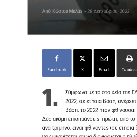
Από
Κώστας Μελάς
-
28 Δεκεμβρίου, 2022
Facebook
X
Email
Τυπών
1.
Σύμφωνα με τα στοιχεία της Ε
2022, σε ετήσια βάση, ανέρχετ
βάση, το 2022 ήταν φθίνουσα: Α
Δύο ακόμη επισημάνσεις: πρώτη, από το 
ανά τρίμηνο, είναι φθίνοντες (σε ετήσια
να εμφανίζεται και να διογκώνεται ο πλη