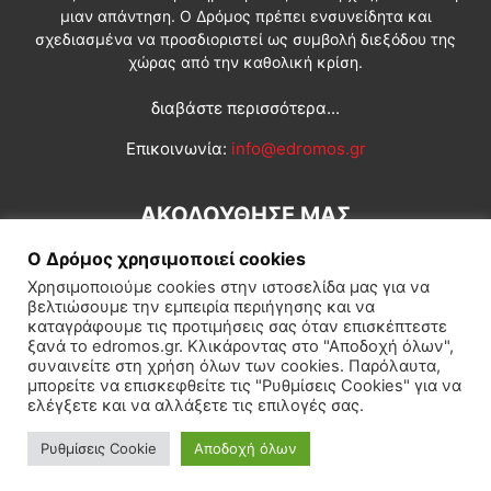
μιαν απάντηση. Ο Δρόμος πρέπει ενσυνείδητα και
σχεδιασμένα να προσδιοριστεί ως συμβολή διεξόδου της
χώρας από την καθολική κρίση.
διαβάστε περισσότερα...
Επικοινωνία:
info@edromos.gr
ΑΚΟΛΟΥΘΗΣΕ ΜΑΣ
Ο Δρόμος χρησιμοποιεί cookies
Χρησιμοποιούμε cookies στην ιστοσελίδα μας για να
βελτιώσουμε την εμπειρία περιήγησης και να
καταγράφουμε τις προτιμήσεις σας όταν επισκέπτεστε
ξανά το edromos.gr. Κλικάροντας στο "Αποδοχή όλων",
συναινείτε στη χρήση όλων των cookies. Παρόλαυτα,
Εγγραφή συνδρομητή
Πολιτική
Διεθνή
Κοινωνία
μπορείτε να επισκεφθείτε τις "Ρυθμίσεις Cookies" για να
ελέγξετε και να αλλάξετε τις επιλογές σας.
Πολιτισμός
Αφιερώματα
Ρυθμίσεις Cookie
Αποδοχή όλων
© Δρόμος της Αριστεράς