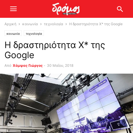
Αρχική
κοινωνία
τεχνολογία
H δραστηριότητα X* της Google
κοινωνία
τεχνολογία
H δραστηριότητα X* της
Google
Από
Χάμψας Γιώργος
-
30 Μαΐου, 2018