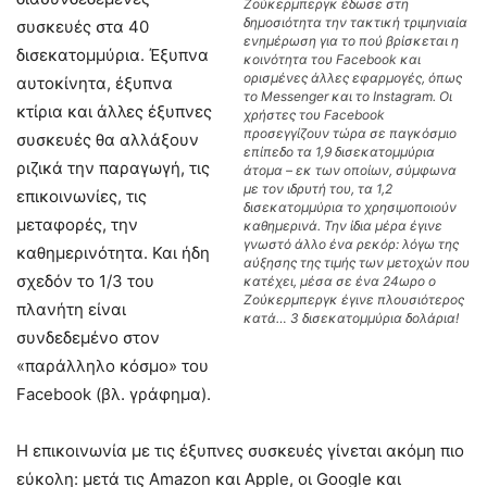
Ζούκερμπεργκ έδωσε στη
δημοσιότητα την τακτική τριμηνιαία
συσκευές στα 40
ενημέρωση για το πού βρίσκεται η
δισεκατομμύρια. Έξυπνα
κοινότητα του Facebook και
ορισμένες άλλες εφαρμογές, όπως
αυτοκίνητα, έξυπνα
το Messenger και το Instagram. Οι
κτίρια και άλλες έξυπνες
χρήστες του Facebook
προσεγγίζουν τώρα σε παγκόσμιο
συσκευές θα αλλάξουν
επίπεδο τα 1,9 δισεκατομμύρια
ριζικά την παραγωγή, τις
άτομα – εκ των οποίων, σύμφωνα
με τον ιδρυτή του, τα 1,2
επικοινωνίες, τις
δισεκατομμύρια το χρησιμοποιούν
μεταφορές, την
καθημερινά. Την ίδια μέρα έγινε
γνωστό άλλο ένα ρεκόρ: λόγω της
καθημερινότητα. Και ήδη
αύξησης της τιμής των μετοχών που
σχεδόν το 1/3 του
κατέχει, μέσα σε ένα 24ωρο ο
Ζούκερμπεργκ έγινε πλουσιότερος
πλανήτη είναι
κατά… 3 δισεκατομμύρια δολάρια!
συνδεδεμένο στον
«παράλληλο κόσμο» του
Facebook (βλ. γράφημα).
Η επικοινωνία με τις έξυπνες συσκευές γίνεται ακόμη πιο
εύκολη: μετά τις Amazon και Apple, οι Google και