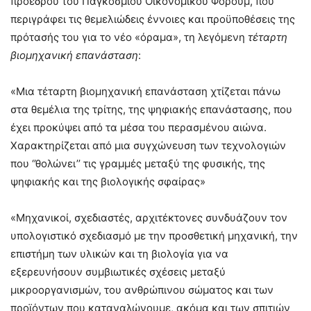
προέδρου του Παγκόσμιου Οικονομικού Φόρουμ, που
περιγράφει τις θεμελιώδεις έννοιες και προϋποθέσεις της
πρότασής του για το νέο «όραμα», τη λεγόμενη
τέταρτη
βιομηχανική επανάσταση
:
«Μια τέταρτη βιομηχανική επανάσταση χτίζεται πάνω
στα θεμέλια της τρίτης, της ψηφιακής επανάστασης, που
έχει προκύψει από τα μέσα του περασμένου αιώνα.
Χαρακτηρίζεται από μια συγχώνευση των τεχνολογιών
που ‘’θολώνει’’ τις γραμμές μεταξύ της φυσικής, της
ψηφιακής και της βιολογικής σφαίρας»
«Μηχανικοί, σχεδιαστές, αρχιτέκτονες συνδυάζουν τον
υπολογιστικό σχεδιασμό με την προσθετική μηχανική, την
επιστήμη των υλικών και τη βιολογία για να
εξερευνήσουν συμβιωτικές σχέσεις μεταξύ
μικροοργανισμών, του ανθρώπινου σώματος και των
προϊόντων που καταναλώνουμε, ακόμα και των σπιτιών