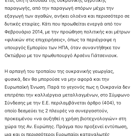
Έτσι, όλη η αλυσίδα της ουκρανικής αγροτικής
παραγωγής, από την παραγωγή σπόρων μέχρι την
εξαγωγή των αγαθών, ανήκει ολοένα και περισσότερο σε
δυτικές εταιρίες. Κάτι που προωθείται ενεργά από τον
Φεβρουάριο 2014, με την προώθηση πολιτικής και μέτρων
«φιλικών στις επιχειρήσεις», όπως τα περιέγραψε η
υπουργός Εμπορίου των ΗΠΑ, όταν συναντήθηκε τον
Οκτώβριο με τον πρωθυπουργό Αρσένιι Γιάτσενιουκ.
Η αρπαγή του τροπαίου της ουκρανικής γεωργίας,
φυσικά, δεν θα μπορούσε να μην αφορά και την
Ευρωπαϊκή Ένωση. Παρά το γεγονός πως η Ουκρανία δεν
επιτρέπει την καλλιέργεια μεταλλαγμένων, στο Σύμφωνο
Σύνδεσης με την Ε.Ε. περιλαμβάνεται άρθρο (404), το
οποίο δεσμεύει τις 2 πλευρές να συνεργαστούν,
προκειμένου «να αυξηθεί η χρήση βιοτεχνολογιών» στη
χώρα της Αν. Ευρώπης. Πράγμα που προξενεί εντύπωση,
μια και οι περισσότεροι Ευρωπαίοι καταναλωτές