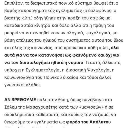
Επιπλέον, το διαφωτιστικό ποινικό σύστημα θεωρεί ότι ο
βαρύς κακουργηματικός εγκληματίας (ο δολοφόνος, ο
βιαστής κ.λπ.) οδηγήθηκε στην πράξη του σαφώς με
καταδικαστέα κίνητρα και δόλο αλλά ότι η πράξη του
μπορεί να κατανοηθεί κοινωνιολογικά, ψυχολογικά, με
βάση ατέλειες του ηθικού του συστήματος αυτού του ίδιου
και όλης της κοινωνίας, από προσωπικά πάθη κ.λπ.
, όλα
αυτά για να τον κατανοήσει ως φαινόμενο και όχι για
να τον δικαιολογήσει ηθικά ή νομικά
. Γι αυτό, άλλωστε,
υπάρχει η Εγκληματολογία, η Δικαστική Ψυχολογία, η
Κοινωνιολογία του Ποινικού δικαίου και τόσοι άλλοι
γνωστικοί κλάδοι.
ΑΝ ΒΡΕΘΟΥΜΕ
πάλι στην θέση, όπως συνέβαινε στο
Σάλεμ της Μασαχουσέτης κατά των «μαγισσών» ή σε
ολοκληρωτικά καθεστώτα, και κυρίως τον ναζισμό, να
θεωρούμε τον εγκληματία ως
φορέα του Απόλυτου