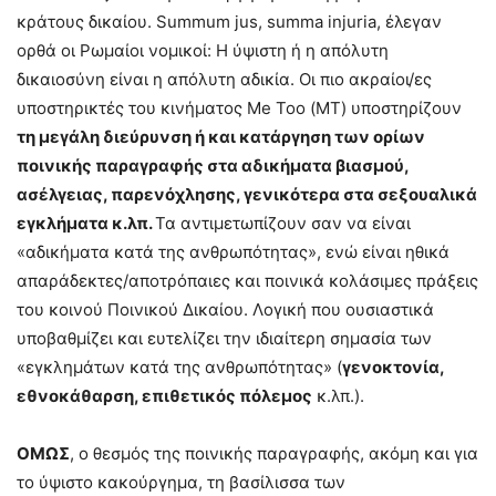
κράτους δικαίου. Summum jus, summa injuria, έλεγαν
ορθά οι Ρωμαίοι νομικοί: Η ύψιστη ή η απόλυτη
δικαιοσύνη είναι η απόλυτη αδικία. Οι πιο ακραίοι/ες
υποστηρικτές του κινήματος Me Too (ΜΤ) υποστηρίζουν
τη μεγάλη διεύρυνση ή και κατάργηση των ορίων
ποινικής παραγραφής στα αδικήματα βιασμού,
ασέλγειας, παρενόχλησης, γενικότερα στα σεξουαλικά
εγκλήματα κ.λπ.
Τα αντιμετωπίζουν σαν να είναι
«αδικήματα κατά της ανθρωπότητας», ενώ είναι ηθικά
απαράδεκτες/αποτρόπαιες και ποινικά κολάσιμες πράξεις
του κοινού Ποινικού Δικαίου. Λογική που ουσιαστικά
υποβαθμίζει και ευτελίζει την ιδιαίτερη σημασία των
«εγκλημάτων κατά της ανθρωπότητας» (
γενοκτονία,
εθνοκάθαρση, επιθετικός πόλεμος
κ.λπ.).
ΟΜΩΣ
, ο θεσμός της ποινικής παραγραφής, ακόμη και για
το ύψιστο κακούργημα, τη βασίλισσα των