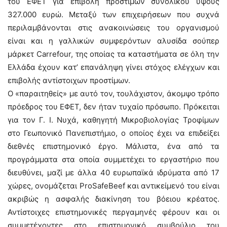
του ΕΦΕΤ για επιβολή προστίμων συνολικού ύψους
327.000 ευρώ. Μεταξύ των επιχειρήσεων που συχνά
περιλαμβάνονται στις ανακοινώσεις του οργανισμού
είναι και η γαλλικών συμφερόντων αλυσίδα σούπερ
μάρκετ Carrefour, της οποίας τα καταστήματα σε όλη την
Ελλάδα έχουν κατ’ επανάληψη γίνει στόχος ελέγχων και
επιβολής αντίστοιχων προστίμων.
Ο «παραιτηθείς» με αυτό τον, τουλάχιστον, άκομψο τρόπο
πρόεδρος του ΕΦΕΤ, δεν ήταν τυχαίο πρόσωπο. Πρόκειται
για τον Γ. Ι. Νυχά, καθηγητή Μικροβιολογίας Τροφίμων
στο Γεωπονικό Πανεπιστήμιο, ο οποίος έχει να επιδείξει
διεθνές επιστημονικό έργο. Μάλιστα, ένα από τα
προγράμματα στα οποία συμμετέχει το εργαστήριο που
διευθύνει, μαζί με άλλα 40 ευρωπαϊκά ιδρύματα από 17
χώρες, ονομάζεται ProSafeBeef και αντικείμενό του είναι
ακριβώς η ασφαλής διακίνηση του βόειου κρέατος.
Αντίστοιχες επιστημονικές περγαμηνές φέρουν και οι
συμμετέχοντες στο επιστημονικό συμβούλιο του