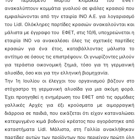
Τον περασμένο Μάρτιο κλιμάκια του ΕΦΕΤ
ανακαλύπτουν κομμάτια γυαλιού σε φιάλες κρασιού που
εμφιαλώνονται από την εταιρία ΙΝΟ Α.Ε. για λογαριασμό
του Lidl. Ολόκληρες παρτίδες κρασιών ανακαλούνται και
μάλιστα με έγγραφο του ΕΦΕΤ, στις 10/6, υποχρεώνεται η
εταιρία ΙΝΟ να ανακαλέσει όλες τις σχετικές παρτίδες
κρασιών για ένα έτος, καταβάλλοντας μάλιστα το
αντίτιμο σε όσους τις επιστρέψουν. Οι γνωρίζοντες μιλούν
για τεράστια οικονομική ζημιά, τόσο για τη γερμανική
αλυσίδα, όσο και για την ελληνική βιομηχανία.
Την 1η Ιουλίου οι έλεγχοι του οργανισμού βάζουν στο
στόχαστρο τη γερμανική αλυσίδα για μια ακόμη φορά.
Έχει προηγηθεί η ενημέρωση του ΕΦΕΤ από τις αρμόδιες
γαλλικές Αρχές για έξι κρούσματα με αιμορραγική
διάρροια σε παιδιά, που εικάζεται ότι είχαν καταναλώσει
κατεψυγμένο κιμά βοδινού κρέατος που αγοράστηκε από
καταστήματα Lidl. Μάλιστα, στη Γαλλία ανακλήθηκαν
παρτίδες αυτών των προϊόντων που περιείχαν πρώτη ύλη