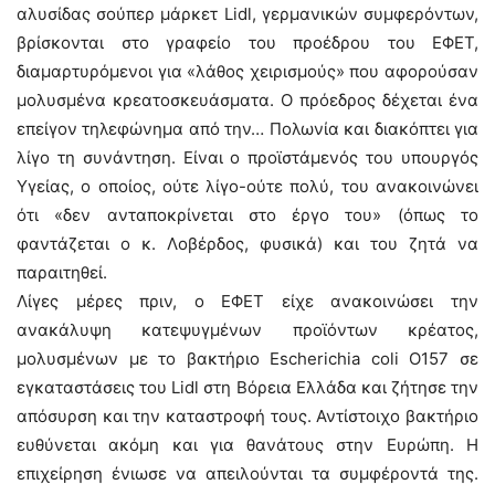
αλυσίδας σούπερ μάρκετ Lidl, γερμανικών συμφερόντων,
βρίσκονται στο γραφείο του προέδρου του ΕΦΕΤ,
διαμαρτυρόμενοι για «λάθος χειρισμούς» που αφορούσαν
μολυσμένα κρεατοσκευάσματα. Ο πρόεδρος δέχεται ένα
επείγον τηλεφώνημα από την… Πολωνία και διακόπτει για
λίγο τη συνάντηση. Είναι ο προϊστάμενός του υπουργός
Υγείας, ο οποίος, ούτε λίγο-ούτε πολύ, του ανακοινώνει
ότι «δεν ανταποκρίνεται στο έργο του» (όπως το
φαντάζεται ο κ. Λοβέρδος, φυσικά) και του ζητά να
παραιτηθεί.
Λίγες μέρες πριν, ο ΕΦΕΤ είχε ανακοινώσει την
ανακάλυψη κατεψυγμένων προϊόντων κρέατος,
μολυσμένων με το βακτήριο Escherichia coli O157 σε
εγκαταστάσεις του Lidl στη Βόρεια Ελλάδα και ζήτησε την
απόσυρση και την καταστροφή τους. Αντίστοιχο βακτήριο
ευθύνεται ακόμη και για θανάτους στην Ευρώπη. Η
επιχείρηση ένιωσε να απειλούνται τα συμφέροντά της.