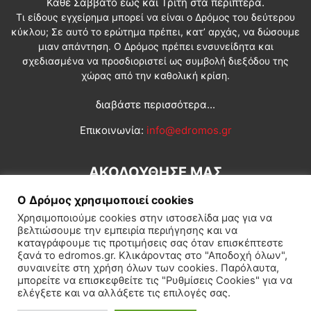
Κάθε Σάββατο έως και Τρίτη στα περίπτερα.
Τι είδους εγχείρημα μπορεί να είναι ο Δρόμος του δεύτερου
κύκλου; Σε αυτό το ερώτημα πρέπει, κατ’ αρχάς, να δώσουμε
μιαν απάντηση. Ο Δρόμος πρέπει ενσυνείδητα και
σχεδιασμένα να προσδιοριστεί ως συμβολή διεξόδου της
χώρας από την καθολική κρίση.
διαβάστε περισσότερα...
Επικοινωνία:
info@edromos.gr
ΑΚΟΛΟΥΘΗΣΕ ΜΑΣ
Ο Δρόμος χρησιμοποιεί cookies
Χρησιμοποιούμε cookies στην ιστοσελίδα μας για να
βελτιώσουμε την εμπειρία περιήγησης και να
καταγράφουμε τις προτιμήσεις σας όταν επισκέπτεστε
ξανά το edromos.gr. Κλικάροντας στο "Αποδοχή όλων",
συναινείτε στη χρήση όλων των cookies. Παρόλαυτα,
Εγγραφή συνδρομητή
Πολιτική
Διεθνή
Κοινωνία
μπορείτε να επισκεφθείτε τις "Ρυθμίσεις Cookies" για να
ελέγξετε και να αλλάξετε τις επιλογές σας.
Πολιτισμός
Αφιερώματα