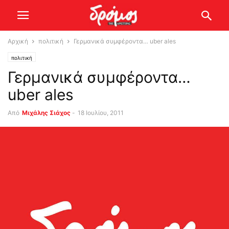
Αρχική
πολιτική
Γερμανικά συμφέροντα… uber ales
πολιτική
Γερμανικά συμφέροντα…
uber ales
Από
Μιχάλης Σιάχος
-
18 Ιουλίου, 2011