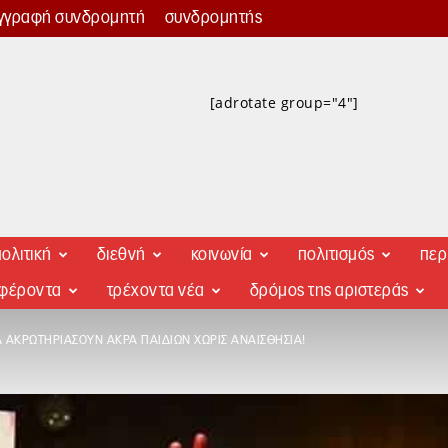
γγραφή συνδρομητή
συνδρομητής
[adrotate group="4"]
ολιτική
διεθνή
κοινωνία
πολιτισμός
περ
αφέροντα
τρέχοντα νέα
δρόμος της αριστεράς
Α ΑΚΡΩΤΗΡΙΆΣΟΥΝ ΆΚΡΑ ΠΑΙΔΙΏΝ ΧΩΡΊΣ ΑΝΑΙΣΘΗΣΊΑ!