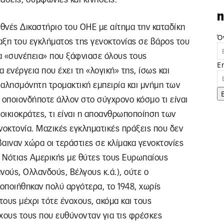
n
θνές Δικαστήριο του ΟΗΕ με αίτημα την καταδίκη
Ό
ραξη του εγκλήματος της γενοκτονίας σε βάρος του
ια «συνέπεια» που ξάφνιασε όλους τους
E
ενέργεια που έχει τη «λογική» της, ίσως και
 αλησμόνητη τρομακτική εμπειρία και μνήμη των
οποιονδήποτε άλλον στο σύγχρονο κόσμο τι είναι
ποικιοκράτες, τι είναι η αποανθρωποποίηση των
ενοκτονία. Μαζικές εγκληματικές πράξεις που δεν
βαιναν χώρα οι τεράστιες σε κλίμακα γενοκτονίες
ι Νότιας Αμερικής με θύτες τους Ευρωπαίους
νούς, Ολλανδούς, Βέλγους κ.ά.), ούτε ο
κοποιήθηκαν πολύ αργότερα, το 1948, χωρίς
ους μέχρι τότε ένοχους, ακόμα και τους
χους τους που ευθύνονταν για τις φρέσκες