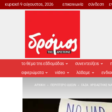
κυριακή 9 αύγουστος, 2026
επικοινωνία
σύνδεση
ε
Δρόμος
της
Αριστεράς
το θέμα της εβδομάδας
συνεντεύξεις
π
αφιερώματα
video
λάβαμε
ενδι
ΑΡΧΙΚΉ
ΠΕΡΊΠΤΕΡΟ ΙΔΕΏΝ
ΓΆΖΑ: ΧΡΕΙΆΣΤΗΚΕ Ν