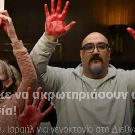
κε να ακρωτηριάσουν 
ία!
υ Ισραήλ για γενοκτονία στο Διεθν