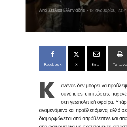
Από
Στέλιος Ελληνιάδης
-
18 Ιανουαρίου, 2024
Facebook
X
Email
Τυπών
Κ
ανένας δεν μπορεί να προβλέψε
συνέπειες, επιπτώσεις, παρεν
στη γεωπολιτική σφαίρα. Υπά
αναμενόμενα και προβλεπόμενα, αλλά σε
διαμορφώνεται από απρόβλεπτες και απο
από φαινομενικά μη σχετιζόμενες καταστ