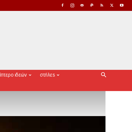
ίπτερο ιδεών
στήλες