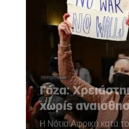
ΠΕΡΊΠΤΕΡΟ ΙΔΕΏΝ
Γάζα: Χρειάστη
χωρίς αναισθησ
Η Νότια Αφρική κατά το