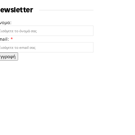
ewsletter
νομα:
mail:
*
Εγγραφή