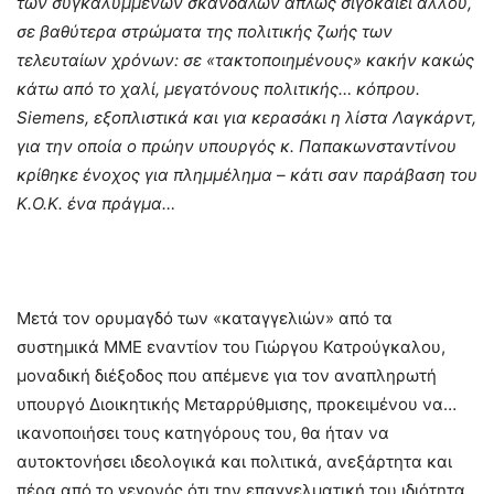
των συγκαλυμμένων σκανδάλων απλώς σιγοκαίει αλλού,
σε βαθύτερα στρώματα της πολιτικής ζωής των
τελευταίων χρόνων: σε «τακτοποιημένους» κακήν κακώς
κάτω από το χαλί, μεγατόνους πολιτικής… κόπρου.
Siemens, εξοπλιστικά και για κερασάκι η λίστα Λαγκάρντ,
για την οποία ο πρώην υπουργός κ. Παπακωνσταντίνου
κρίθηκε ένοχος για πλημμέλημα – κάτι σαν παράβαση του
Κ.Ο.Κ. ένα πράγμα…
Μετά τον ορυμαγδό των «καταγγελιών» από τα
συστημικά ΜΜΕ εναντίον του Γιώργου Κατρούγκαλου,
μοναδική διέξοδος που απέμενε για τον αναπληρωτή
υπουργό Διοικητικής Μεταρρύθμισης, προκειμένου να…
ικανοποιήσει τους κατηγόρους του, θα ήταν να
αυτοκτονήσει ιδεολογικά και πολιτικά, ανεξάρτητα και
πέρα από το γεγονός ότι την επαγγελματική του ιδιότητα