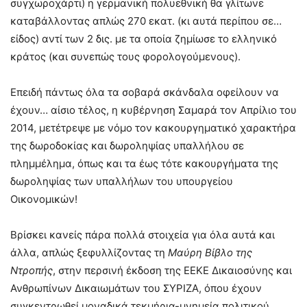
συγχωροχάρτι) η γερμανική πολυεθνική θα γλίτωνε
καταβάλλοντας απλώς 270 εκατ. (κι αυτά περίπου σε…
είδος) αντί των 2 δις. με τα οποία ζημίωσε το ελληνικό
κράτος (και συνεπώς τους φορολογούμενους).
Επειδή πάντως όλα τα σοβαρά σκάνδαλα οφείλουν να
έχουν… αίσιο τέλος, η κυβέρνηση Σαμαρά τον Απρίλιο του
2014, μετέτρεψε με νόμο τον κακουργηματικό χαρακτήρα
της δωροδοκίας και δωροληψίας υπαλλήλου σε
πλημμέλημα, όπως και τα έως τότε κακουργήματα της
δωροληψίας των υπαλλήλων του υπουργείου
Οικονομικών!
Βρίσκει κανείς πάρα πολλά στοιχεία για όλα αυτά και
άλλα, απλώς ξεφυλλίζοντας τη
Μαύρη Βίβλο της
Ντροπής
, στην περσινή έκδοση της ΕΕΚΕ Δικαιοσύνης και
Ανθρωπίνων Δικαιωμάτων του ΣΥΡΙΖΑ, όπου έχουν
συγκεντρωθεί μοναδικά τεκμήρια-μνημεία πολιτικού