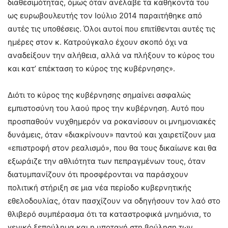
διαθεσιμότητας, όμως όταν ανέλαβε τα καθήκοντά του
ως ευρωβουλευτής τον Ιούλιο 2014 παραιτήθηκε από
αυτές τις υποθέσεις. Όλοι αυτοί που επιτίθενται αυτές τις
ημέρες στον κ. Κατρούγκαλο έχουν σκοπό όχι να
αναδείξουν την αλήθεια, αλλά να πλήξουν το κύρος του
και κατ’ επέκταση το κύρος της κυβέρνησης».
Διότι το κύρος της κυβέρνησης σημαίνει ασφαλώς
εμπιστοσύνη του λαού προς την κυβέρνηση. Αυτό που
προσπαθούν νυχθημερόν να ροκανίσουν οι μνημονιακές
δυνάμεις, όταν «διακρίνουν» παντού και χαιρετίζουν μια
«επιστροφή στον ρεαλισμό», που θα τους δικαίωνε και θα
εξωράιζε την αθλιότητα των πεπραγμένων τους, όταν
διατυμπανίζουν ότι προσφέρονται να παράσχουν
πολιτική στήριξη σε μια νέα περίοδο κυβερνητικής
εθελοδουλίας, όταν πασχίζουν να οδηγήσουν τον λαό στο
θλιβερό συμπέρασμα ότι τα καταστροφικά μνημόνια, το
γενικό ξεπούλημα και η υποταγή στη βούληση των