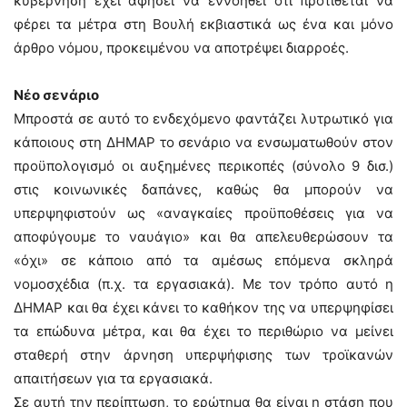
κυβέρνηση έχει αφήσει να εννοηθεί ότι προτίθεται να
φέρει τα μέτρα στη Βουλή εκβιαστικά ως ένα και μόνο
άρθρο νόμου, προκειμένου να αποτρέψει διαρροές.
Νέο σενάριο
Μπροστά σε αυτό το ενδεχόμενο φαντάζει λυτρωτικό για
κάποιους στη ΔΗΜΑΡ το σενάριο να ενσωματωθούν στον
προϋπολογισμό οι αυξημένες περικοπές (σύνολο 9 δισ.)
στις κοινωνικές δαπάνες, καθώς θα μπορούν να
υπερψηφιστούν ως «αναγκαίες προϋποθέσεις για να
αποφύγουμε το ναυάγιο» και θα απελευθερώσουν τα
«όχι» σε κάποιο από τα αμέσως επόμενα σκληρά
νομοσχέδια (π.χ. τα εργασιακά). Με τον τρόπο αυτό η
ΔΗΜΑΡ και θα έχει κάνει το καθήκον της να υπερψηφίσει
τα επώδυνα μέτρα, και θα έχει το περιθώριο να μείνει
σταθερή στην άρνηση υπερψήφισης των τροϊκανών
απαιτήσεων για τα εργασιακά.
Σε αυτή την περίπτωση, το ερώτημα θα είναι η στάση που