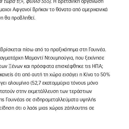
αι τώρα τι;», φύλλο 555]
. Η βρετανική οργάνωση
άμαχοι Αφγανοί βρήκαν το θάνατο από αμερικανικά
ση θα προβληθεί.
βρίσκεται πίσω από το πραξικόπημα στη Γουινέα.
ταγματάρχη Μαμαντί Ντουμπούγια, που ξεκίνησε
 των Ξένων και πρόσφατα επισκέφθηκε τις ΗΠΑ;
κανείς ότι από αυτή τη χώρα εισάγει η Κίνα το 50%
γει αλουμίνιο (52,7 εκατομμύρια τόνους μόνο
τοστατούν στην εκμετάλλευση των τεράστιων
της Γουινέας σε σιδηρομεταλλεύματα υψηλής
 είδηση ότι ο λαός μιας χώρας ζάπλουτης σε