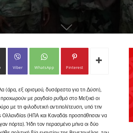
ω
Viber
WhatsApp
Pinterest
λα (άρα, εξ ορισμού, δυσάρεστα για τη Δύση),
, προχωρούν με ραγδαίο ρυθμό στο Μεξικό οι
ρο με τη φιλοδυτική αντιπολίτευση, υπό την
της Ολλανδίας (ΗΠΑ και Καναδάς προσπάθησαν να
αν πόρτα). Ήδη τον περασμένο μήνα οι δύο
άθε πολιτική βία εναντίον της Βενεζουέλας, του