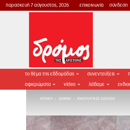
παρασκευή 7 αύγουστος, 2026
επικοινωνία
σύνδεση
Δρόμος
της
Αριστεράς
το θέμα της εβδομάδας
συνεντεύξεις
π
αφιερώματα
video
λάβαμε
ενδι
ΑΡΧΙΚΉ
ΔΙΕΘΝΉ
ΕΝΟΧΛΗΤΙΚΈΣ ΕΙΔΉΣΕΙΣ