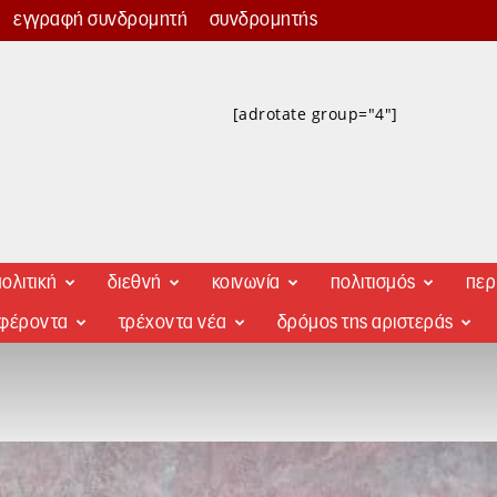
εγγραφή συνδρομητή
συνδρομητής
[adrotate group="4"]
ολιτική
διεθνή
κοινωνία
πολιτισμός
περ
αφέροντα
τρέχοντα νέα
δρόμος της αριστεράς