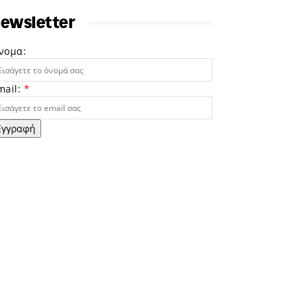
ewsletter
νομα:
mail:
*
Εγγραφή