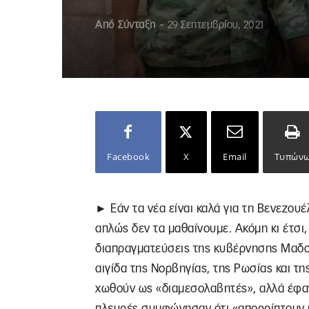
Από
Σύνταξη
-
29 Σεπτεμβρίου, 2021
Facebook
X
Email
Τυπών
► Εάν τα νέα είναι καλά για τη Βενεζουέ
απλώς δεν τα μαθαίνουμε. Ακόμη κι έτσι
διαπραγματεύσεις της κυβέρνησης Μαδού
αιγίδα της Νορβηγίας, της Ρωσίας και 
χωθούν ως «διαμεσολαβητές», αλλά έφαγ
πλευρές συμφώνησαν ότι «απορρίπτουν κ