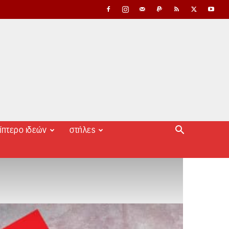
ίπτερο ιδεών
στήλες