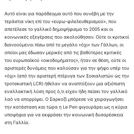
Αυτό είναι για παράδειγμα αυτό που συνέβη με την
τεράστια νίκη επί του «ευρω-φιλελευθερισμού», που
απετέλεσε το γαλλικό δημοψήφισμα το 2005 και οι
κοινωνικές εξεγέρσεις που ακολούθησαν. Ούτε οι κριτικοί
διανοούμενοι πίσω από το μεγάλο «όχι» των Γάλλων, οι
οποίοι μας έδωσαν μερικές από τις βαθύτερες κριτικές
του ευρωπαϊκού «οικοδομήματος», ήταν σε θέση, ούτε οι
αριστερές δυνάμεις που καλούσαν για την ψήφο υπέρ του
«όχι» (από την αριστερή πτέρυγα των Σοσιαλιστών ώς την
τροτσκιστική LCR) ήθελαν να αναπτύξουν μια αξιόπιστη
εναλλακτική λύση προς ό,τι είχαν ήδη πείσει τον γαλλικό
λαό να απορρίψει. Ο Σαρκοζί μπόρεσε να χειραγωγήσει
την κατάσταση και τώρα η Le Pen φιγουράρει ως η κύρια
υποψήφια για να εκφράσει την κοινωνική δυσαρέσκεια
στη Γαλλία.