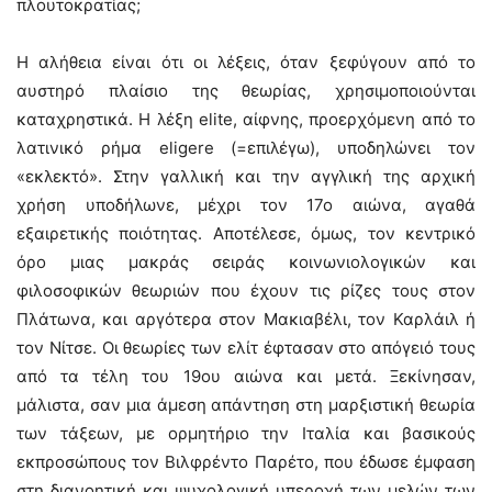
πλουτοκρατίας;
Η αλήθεια είναι ότι οι λέξεις, όταν ξεφύγουν από το
αυστηρό πλαίσιο της θεωρίας, χρησιμοποιούνται
καταχρηστικά. Η λέξη elite, αίφνης, προερχόμενη από το
λατινικό ρήμα eligere (=επιλέγω), υποδηλώνει τον
«εκλεκτό». Στην γαλλική και την αγγλική της αρχική
χρήση υποδήλωνε, μέχρι τον 17ο αιώνα, αγαθά
εξαιρετικής ποιότητας. Αποτέλεσε, όμως, τον κεντρικό
όρο μιας μακράς σειράς κοινωνιολογικών και
φιλοσοφικών θεωριών που έχουν τις ρίζες τους στον
Πλάτωνα, και αργότερα στον Μακιαβέλι, τον Καρλάιλ ή
τον Νίτσε. Οι θεωρίες των ελίτ έφτασαν στο απόγειό τους
από τα τέλη του 19ου αιώνα και μετά. Ξεκίνησαν,
μάλιστα, σαν μια άμεση απάντηση στη μαρξιστική θεωρία
των τάξεων, με ορμητήριο την Ιταλία και βασικούς
εκπροσώπους τον Βιλφρέντο Παρέτο, που έδωσε έμφαση
στη διανοητική και ψυχολογική υπεροχή των μελών των