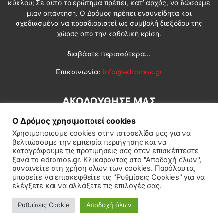
κύκλου; Σε αυτό το ερώτημα πρέπει, κατ’ αρχάς, να δώσουμε
μιαν απάντηση. Ο Δρόμος πρέπει ενσυνείδητα και
σχεδιασμένα να προσδιοριστεί ως συμβολή διεξόδου της
χώρας από την καθολική κρίση.
διαβάστε περισσότερα...
Επικοινωνία:
info@edromos.gr
ΑΚΟΛΟΥΘΗΣΕ ΜΑΣ
Ο Δρόμος χρησιμοποιεί cookies
Χρησιμοποιούμε cookies στην ιστοσελίδα μας για να
βελτιώσουμε την εμπειρία περιήγησης και να
καταγράφουμε τις προτιμήσεις σας όταν επισκέπτεστε
ξανά το edromos.gr. Κλικάροντας στο "Αποδοχή όλων",
συναινείτε στη χρήση όλων των cookies. Παρόλαυτα,
Εγγραφή συνδρομητή
Πολιτική
Διεθνή
Κοινωνία
μπορείτε να επισκεφθείτε τις "Ρυθμίσεις Cookies" για να
ελέγξετε και να αλλάξετε τις επιλογές σας.
Πολιτισμός
Αφιερώματα
Ρυθμίσεις Cookie
Αποδοχή όλων
© Δρόμος της Αριστεράς