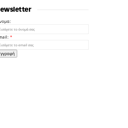
ewsletter
νομα:
mail:
*
Εγγραφή