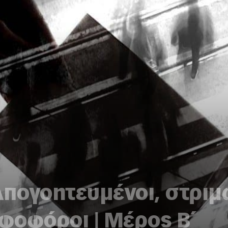
Απογοητευμένοι, στριμ
φοφόροι | Μέρος Β΄