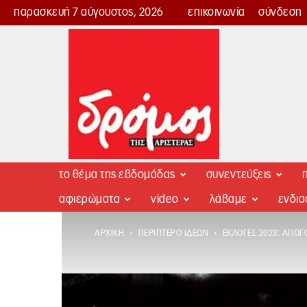
παρασκευή 7 αύγουστος, 2026
επικοινωνία
σύνδεση
Δρόμος
της
Αριστεράς
το θέμα της εβδομάδας
συνεντεύξεις
π
αφιερώματα
video
λάβαμε
ενδι
ΑΡΧΙΚΉ
ΠΕΡΊΠΤΕΡΟ ΙΔΕΏΝ
ΕΚΛΟΓΈΣ 2023: ΑΠΟΓ