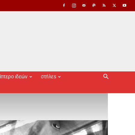
ίπτερο ιδεών
στήλες