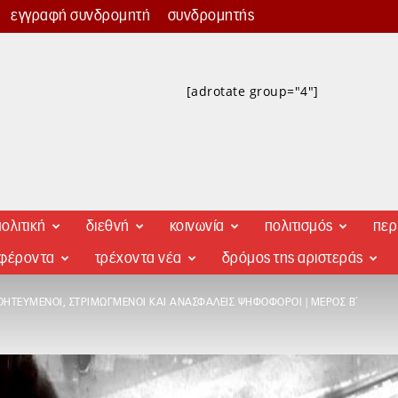
εγγραφή συνδρομητή
συνδρομητής
[adrotate group="4"]
ολιτική
διεθνή
κοινωνία
πολιτισμός
περ
αφέροντα
τρέχοντα νέα
δρόμος της αριστεράς
ΟΗΤΕΥΜΈΝΟΙ, ΣΤΡΙΜΩΓΜΈΝΟΙ ΚΑΙ ΑΝΑΣΦΑΛΕΊΣ ΨΗΦΟΦΌΡΟΙ | ΜΈΡΟΣ Β΄