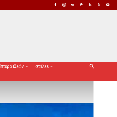
ίπτερο ιδεών
στήλες