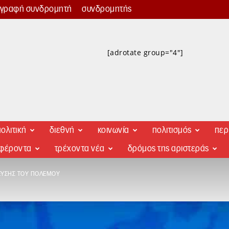
γγραφή συνδρομητή
συνδρομητής
[adrotate group="4"]
ολιτική
διεθνή
κοινωνία
πολιτισμός
περ
αφέροντα
τρέχοντα νέα
δρόμος της αριστεράς
ΚΕΥΣΗΣ ΤΟΥ ΠΟΛΈΜΟΥ