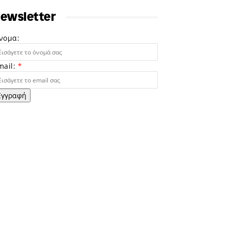
ewsletter
νομα:
mail:
*
Εγγραφή