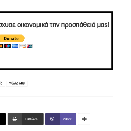
σχυσε οικονομικά την προσπάθειά μας!
ία
Φύλλο 688
l
Τυπώνω
Viber