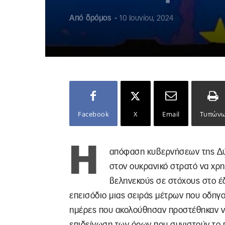
Από
δρόμος
-
10 Ιουνίου, 2024
Facebook
X
Email
Τυπών
Η
απόφαση κυβερνήσεων της Δύσ
στον ουκρανικό στρατό να χρη
βεληνεκούς σε στόχους στο έδ
επεισόδιο μιας σειράς μέτρων που οδηγο
ημέρες που ακολούθησαν προστέθηκαν ν
επιδείνωση των όρων που συνιστούν το π