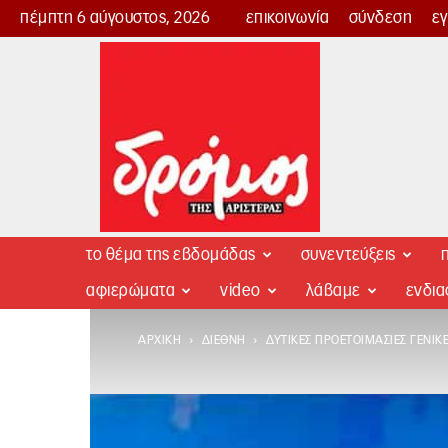
πέμπτη 6 αύγουστος, 2026
επικοινωνία
σύνδεση
ε
Δρόμος
της
Αριστεράς
το θέμα της εβδομάδας
συνεντεύξεις
π
αφιερώματα
video
λάβαμε
ενδι
ΑΡΧΙΚΉ
ΔΙΕΘΝΉ
ΔΥΤΙΚΈΣ ΠΡΟΕΤΟΙΜΑΣΊΕΣ ΓΕΝΊ