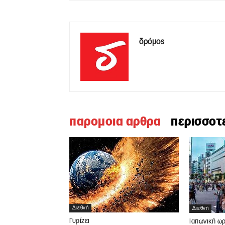
δρόμος
παρομοια αρθρα
περισσοτ
Διεθνή
Διεθνή
Γυρίζει
Ιαπωνική ω