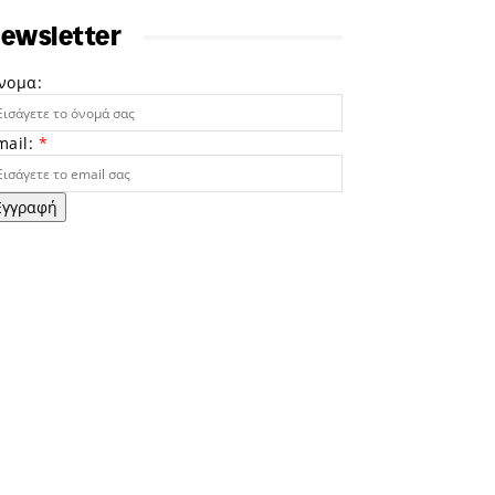
ewsletter
νομα:
mail:
*
Εγγραφή