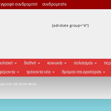
εγγραφή συνδρομητή
συνδρομητής
[adrotate group="4"]
ολιτική
διεθνή
κοινωνία
πολιτισμός
περ
αφέροντα
τρέχοντα νέα
δρόμος της αριστεράς
ΆΔΙΑ ΣΟΥ, ΚΑΙ ΚΟΊΤΑ ΨΗΛΆ…