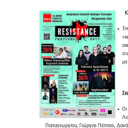
Κ
Τη
«κ
ακ
συ
με
Σκ
Οι
Λο
Παπαγεωργίου, Γιώργος Πέππας, Δανάη