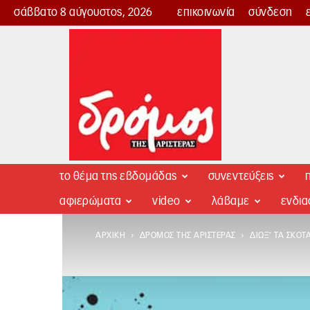
σάββατο 8 αύγουστος, 2026
επικοινωνία
σύνδεση
Δρόμος
της
Αριστεράς
το θέμα της εβδομάδας
συνεντεύξεις
π
αφιερώματα
video
λάβαμε
ενδι
ΑΡΧΙΚΉ
ΔΡΌΜΟΣ ΤΗΣ ΑΡΙΣΤΕΡΆΣ
ΔΙΏΞ’ ΤΑ ΣΚΟΤ