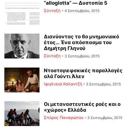
“alloglotta” — Δυστοπία 5
Σύνταξη
-
4 Σεπτεμβρίου, 2015
Διανύοντας το 6ο μνημονιακό
έτος… Ένα απόσπασμα του
Δημήτρη Γληνού
Σύνταξη
-
3 Σεπτεμβρίου, 2015
Ντοστογιεφσκικές παραλλαγές
αλά Γούντι Άλεν
Ιφιγένεια Καλαντζή
-
3 Σεπτεμβρίου, 2015
Οι μεταναστευτικές ροές και ο
«χώρος» Ελλάδα
Σπύρος Παναγιώτου
-
3 Σεπτεμβρίου, 2015