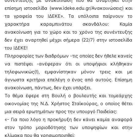
συνέντευξης με ανακοίνωση που θα αναρτηθεί στην
επίσημη ιστοσελίδα (www.ideke.edu.gr/Ανακοινώσεις) και
τα γραφεία του ΙΔΕΚΕ». Τα υπόλοιπα παίρνουν το
χαρακτήρα καραμπινάτου σκανδάλου: Καμία
ανακοίνωση για το χώρο και το χρόνο της συνέντευξης
δεν έχει αναρτηθεί μέχρι σήμερα (22/7) στην ιστοσελίδα
του ΙΔΕΚΕ!
Πληροφορίες των διαδρόμων -τις οποίες δεν ήθελε κανείς
να πιστέψει -ανέφεραν ότι οι υποψήφιοι κλήθηκαν
τηλεφωνικώς(!), εμφανίστηκαν μόνον τρεις και με
άγνωστα κριτήρια επελέγη ο ένας από αυτούς. Επίσημη
ανακοίνωση, πάντως, δεν έχει υπάρξει.
Το θέμα έφερε στη Βουλή ο βουλευτής και τομεάρχης
οικονομίας της Ν.Δ. Χρήστος Σταϊκούρας, ο οποίος θέτει
μια σειρά ερωτημάτων προς την υπουργό Παιδείας:
«- Για ποιο λόγο η προκήρυξη δεν κάνει καμία αναφορά
στον τρόπο μοριοδότησης των υποψηφίων και στην
κλίμακα που θα χρησιμοποιηθεί;