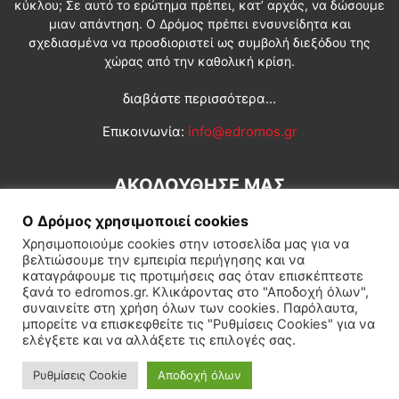
κύκλου; Σε αυτό το ερώτημα πρέπει, κατ’ αρχάς, να δώσουμε
μιαν απάντηση. Ο Δρόμος πρέπει ενσυνείδητα και
σχεδιασμένα να προσδιοριστεί ως συμβολή διεξόδου της
χώρας από την καθολική κρίση.
διαβάστε περισσότερα...
Επικοινωνία:
info@edromos.gr
ΑΚΟΛΟΥΘΗΣΕ ΜΑΣ
Ο Δρόμος χρησιμοποιεί cookies
Χρησιμοποιούμε cookies στην ιστοσελίδα μας για να
βελτιώσουμε την εμπειρία περιήγησης και να
καταγράφουμε τις προτιμήσεις σας όταν επισκέπτεστε
ξανά το edromos.gr. Κλικάροντας στο "Αποδοχή όλων",
συναινείτε στη χρήση όλων των cookies. Παρόλαυτα,
Εγγραφή συνδρομητή
Πολιτική
Διεθνή
Κοινωνία
μπορείτε να επισκεφθείτε τις "Ρυθμίσεις Cookies" για να
ελέγξετε και να αλλάξετε τις επιλογές σας.
Πολιτισμός
Αφιερώματα
Ρυθμίσεις Cookie
Αποδοχή όλων
© Δρόμος της Αριστεράς