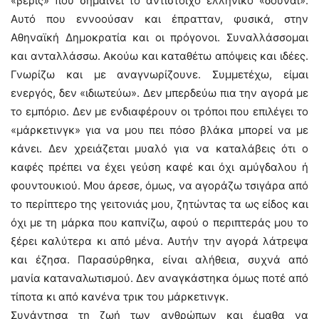
«βερίς» που σημαίνει το αντίστοιχο ελληνικό «δούναι».
Αυτό που εννοούσαν και έπρατταν, φυσικά, στην
Αθηναϊκή Δημοκρατία και οι πρόγονοι. Συναλλάσσομαι
και ανταλλάσσω. Ακούω και καταθέτω απόψεις και ιδέες.
Γνωρίζω και με αναγνωρίζουνε. Συμμετέχω, είμαι
ενεργός, δεν «ιδιωτεύω». Δεν μπερδεύω πια την αγορά με
το εμπόριο. Δεν με ενδιαφέρουν οι τρόποι που επιλέγει το
«μάρκετινγκ» για να μου πει πόσο βλάκα μπορεί να με
κάνει. Δεν χρειάζεται μυαλό για να καταλάβεις ότι ο
καφές πρέπει να έχει γεύση καφέ και όχι αμύγδαλου ή
φουντουκιού. Μου άρεσε, όμως, να αγοράζω τσιγάρα από
το περίπτερο της γειτονιάς μου, ζητώντας τα ως είδος και
όχι με τη μάρκα που καπνίζω, αφού ο περιπτεράς μου το
ξέρει καλύτερα κι από μένα. Αυτήν την αγορά λάτρεψα
και έζησα. Παρασύρθηκα, είναι αλήθεια, συχνά από
μανία καταναλωτισμού. Δεν αναγκάστηκα όμως ποτέ από
τίποτα κι από κανένα τρικ του μάρκετινγκ.
Συνάντησα τη ζωή των ανθρώπων και έμαθα να