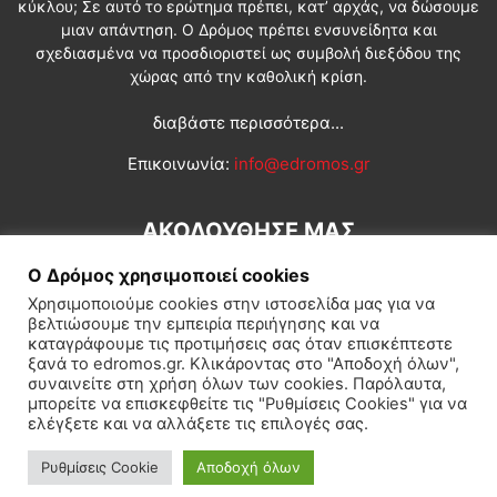
κύκλου; Σε αυτό το ερώτημα πρέπει, κατ’ αρχάς, να δώσουμε
μιαν απάντηση. Ο Δρόμος πρέπει ενσυνείδητα και
σχεδιασμένα να προσδιοριστεί ως συμβολή διεξόδου της
χώρας από την καθολική κρίση.
διαβάστε περισσότερα...
Επικοινωνία:
info@edromos.gr
ΑΚΟΛΟΥΘΗΣΕ ΜΑΣ
Ο Δρόμος χρησιμοποιεί cookies
Χρησιμοποιούμε cookies στην ιστοσελίδα μας για να
βελτιώσουμε την εμπειρία περιήγησης και να
καταγράφουμε τις προτιμήσεις σας όταν επισκέπτεστε
ξανά το edromos.gr. Κλικάροντας στο "Αποδοχή όλων",
συναινείτε στη χρήση όλων των cookies. Παρόλαυτα,
Εγγραφή συνδρομητή
Πολιτική
Διεθνή
Κοινωνία
μπορείτε να επισκεφθείτε τις "Ρυθμίσεις Cookies" για να
ελέγξετε και να αλλάξετε τις επιλογές σας.
Πολιτισμός
Αφιερώματα
Ρυθμίσεις Cookie
Αποδοχή όλων
© Δρόμος της Αριστεράς