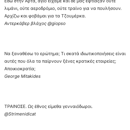
Εδώ στην Άρτα, άγιο είχαμε και δε μας έφτιαξαν ούτε
λιμάνι, ούτε αεροδρόμιο, ούτε τραίνο για να πουλήσουν.
Αρχίζω και φοβάμαι για τα Τζουμέρκα.
Αντερκάβερ βλάχος @giopso
Να ξαναθέσω το ερώτημα; Τι σκατά ιδιωτικοποιήσεις είναι
αυτές που όλα τα παίρνουν ξένες κρατικές εταιρείες;
Αποικιοκρατία;
George Mitakides
ΤΡΑΙΝΟΣΕ. Ως έθνος είμεθα γενναιόδωροι.
‏@Strimenidicat