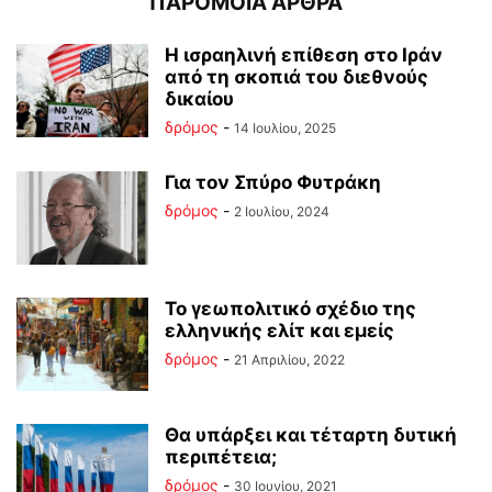
ΠΑΡΟΜΟΙΑ ΑΡΘΡΑ
Η ισραηλινή επίθεση στο Ιράν
από τη σκοπιά του διεθνούς
δικαίου
δρόμος
-
14 Ιουλίου, 2025
Για τον Σπύρο Φυτράκη
δρόμος
-
2 Ιουλίου, 2024
Το γεωπολιτικό σχέδιο της
ελληνικής ελίτ και εμείς
δρόμος
-
21 Απριλίου, 2022
Θα υπάρξει και τέταρτη δυτική
περιπέτεια;
δρόμος
-
30 Ιουνίου, 2021