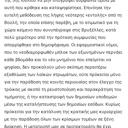
της 5ης Ιουλίου να μην υπογράψει συμφωνία όμοια με
αυτή που κρίθηκε και καταψηφίστηκε. Επινόησε την
ευτελή μεθόδευση της λήψης νεότερης «εντολής» από τη
Βουλή, την οποία επίσης παρέβη, με το ατιμωτικό για τη
χώρα κείμενο που συνυπέγραψε στις Βρυξέλλες, κατά
πολύ χειρότερο από την πρόταση συμφωνίας που
απορρίφθηκε στο δημοψήφισμα. Οι εφαρμοστικοί νόμοι,
που το νεοδιαμορφωθέν μπλοκ των εξωνημένων περνάει
κάθε βδομάδα και το νέο μνημόνιο που επείγεται να
ψηφίσει, δεν προκαλούν μόνο σκόπιμη περαιτέρω
εξαθλίωση των λαϊκών στρωμάτων, ούτε πρόκειται μόνο
για την παράδοση της κοινής περιουσίας στον έλεγχο της
τρόικας με σκοπό τη ρευστοποίηση και παρακράτηση του
τιμήματος, ή την καταστροφή των δημοσίων υποδομών
μέσω της καταλήστευσης των δημοσίων εσόδων. Κυρίως
πρόκειται για την κατάλυση της κρατικής μας κυριαρχίας
με την παράδοση όλων των κρίσιμων τομέων σε ξένη
διοίκηση. Η μετατροπή μας σε προτεκτοράτο θα έχει