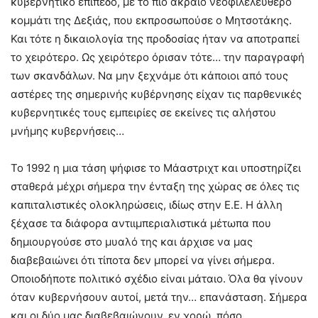
κυβερνητικό επίπεδο, με το πιο ακραίο νεοφιλελεύθερο
κομμάτι της Δεξιάς, που εκπροσωπούσε ο Μητσοτάκης.
Και τότε η δικαιολογία της προδοσίας ήταν να αποτραπεί
το χειρότερο. Ως χειρότερο όρισαν τότε… την παραγραφή
των σκανδάλων. Να μην ξεχνάμε ότι κάποιοι από τους
αστέρες της σημερινής κυβέρνησης είχαν τις παρθενικές
κυβερνητικές τους εμπειρίες σε εκείνες τις αλήστου
μνήμης κυβερνήσεις…
Το 1992 η μια τάση ψήφισε το Μάαστριχτ και υποστηρίζει
σταθερά μέχρι σήμερα την ένταξη της χώρας σε όλες τις
καπιταλιστικές ολοκληρώσεις, ιδίως στην Ε.Ε. Η άλλη
ξέχασε τα διάφορα αντιιμπεριαλιστικά μέτωπα που
δημιουργούσε στο μυαλό της και άρχισε να μας
διαβεβαιώνει ότι τίποτα δεν μπορεί να γίνει σήμερα.
Οποιοδήποτε πολιτικό σχέδιο είναι μάταιο. Όλα θα γίνουν
όταν κυβερνήσουν αυτοί, μετά την… επανάσταση. Σήμερα
και οι δύο μας διαβεβαιώνουν, εν χορώ, πόσο