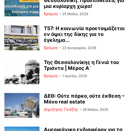
Θεσσαλονίκη: Προϋποθέσεις για
μια κυρίαρχη χώρα!
δρόμος
-
25 Μαΐου, 2026
Τ57: Η κοινωνία προετοιμάζεται
εν όψει της δίκης για το
έγκλημα...
δρόμος
-
22 Ιανουαρίου, 2026
Της Θεσσαλονίκης η Γενιά του
Τριάντα | Μέρος Α΄
δρόμος
-
1 Ιουλίου, 2025
ΔΕΘ: Ούτε πάρκο, ούτε έκθεση –
Μόνο real estate
Δημήτρης Γκάζης
-
28 Μαΐου, 2025
Αμερικάνικο ενδιαφέρον για τα