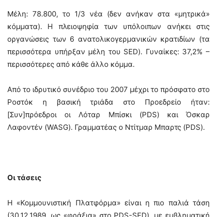
Μέλη: 78.800, το 1/3 νέα (δεν ανήκαν στα «μητρικά»
κόμματα). Η πλειοψηφία των υπόλοιπων ανήκει στις
οργανώσεις των 6 ανατολικογερμανικών κρατιδίων (τα
περισσότερα υπήρξαν μέλη του SED). Γυναίκες: 37,2% –
περισσότερες από κάθε άλλο κόμμα.
Από το ιδρυτικό συνέδριο του 2007 μέχρι το πρόσφατο στο
Ροστόκ η βασική τριάδα στο Προεδρείο ήταν:
[Συν]πρόεδροι οι Λόταρ Μπίσκι (PDS) και Όσκαρ
Λαφοντέν (WASG). Γραμματέας ο Ντίτμαρ Μπαρτς (PDS).
Οι τάσεις
Η «Κομμουνιστική Πλατφόρμα» είναι η πιο παλιά τάση
(30.12.1989, ως «φράξια» στο PDS-SED), με εμβληματική