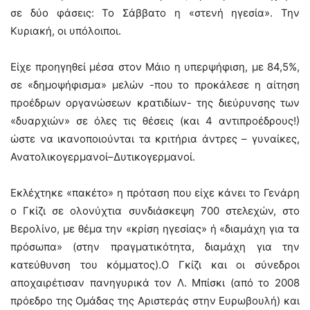
σε δύο φάσεις: Το Σάββατο η «στενή ηγεσία». Την
Κυριακή, οι υπόλοιποι.
Είχε προηγηθεί μέσα στον Μάιο η υπερψήφιση, με 84,5%,
σε «δημοψήφισμα» μελών -που το προκάλεσε η αίτηση
προέδρων οργανώσεων κρατιδίων- της διεύρυνσης των
«δυαρχιών» σε όλες τις θέσεις (και 4 αντιπροέδρους!)
ώστε να ικανοποιούνται τα κριτήρια άντρες – γυναίκες,
Ανατολικογερμανοί–Δυτικογερμανοί.
Εκλέχτηκε «πακέτο» η πρόταση που είχε κάνει το Γενάρη
ο Γκίζι σε ολονύχτια συνδιάσκεψη 700 στελεχών, στο
Βερολίνο, με θέμα την «κρίση ηγεσίας» ή «διαμάχη για τα
πρόσωπα» (στην πραγματικότητα, διαμάχη για την
κατεύθυνση του κόμματος).Ο Γκίζι και οι σύνεδροι
αποχαιρέτισαν πανηγυρικά τον Λ. Μπίσκι (από το 2008
πρόεδρο της Ομάδας της Αριστεράς στην Ευρωβουλή) και