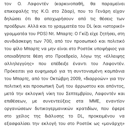
τον Ο. Λαφοντέν (καρκινοπαθή, θα παραμείνει
επικεφαλής της Κ.Ο. στο Ζάαρ), που το Γενάρη είχαν
δηλώσει ότι θα αποχωρήσουν από τις θέσεις των
προέδρων. Αλλά και το γραμματέα του DL (και «ιστορικό»
γραμματέα του PDS) Ντ. Μπαρτς: Ο Γκίζι είχε ζητήσει, στη
συνδιάσκεψη των 700, από τον προσωπικό και πολιτικό
του φίλο Μπαρτς να μην είναι στο Ροστόκ υποψήφιος για
οποιαδήποτε θέση στο Προεδρείο, λόγω της «έλλειψης
αλληλεγγύης» που επέδειξε έναντι του Λαφοντέν.
Πρόκειται για ευφημισμό για τη συντονισμένη καμπάνια
του Μπαρτς, από τον Οκτώβρη 2009, «διαρροών» για την
πολιτική και προσωπική ζωή του άρρωστου και απόντος,
μετά την εκλογική νίκη του Σεπτεμβρίου, Λαφοντέν και
επιθέσεων, με συνεντεύξεις στα ΜΜΕ, εναντίον
οργανώσεων δυτικογερμανικών κρατιδίων, που έφερε
στο χείλος της διάλυσης το DL, προκειμένου να
εξασφαλίσει την εκλογή του στο Ροστόκ ως «μονάρχη»