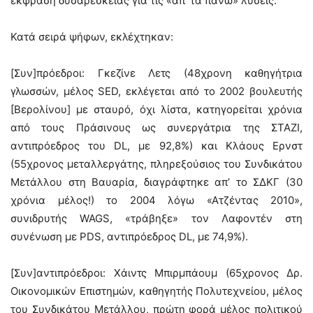
έκφραση δυσαρέσκειας για τις «απ’ τα πάνω» λύσεις.
Κατά σειρά ψήφων, εκλέχτηκαν:
[Συν]πρόεδροι: Γκεζίνε Λετς (48χρονη καθηγήτρια
γλωσσών, μέλος SED, εκλέγεται από το 2002 βουλευτής
[Βερολίνου] με σταυρό, όχι λίστα, κατηγορείται χρόνια
από τους Πράσινους ως συνεργάτρια της ΣΤΑΖΙ,
αντιπρόεδρος του DL, με 92,8%) και Κλάους Ερνστ
(55χρονος μεταλλεργάτης, πληρεξούσιος του Συνδικάτου
Μετάλλου στη Βαυαρία, διαγράφτηκε απ’ το ΣΔΚΓ (30
χρόνια μέλος!) το 2004 λόγω «Ατζέντας 2010»,
συνιδρυτής WAGS, «τράβηξε» τον Λαφοντέν στη
συνένωση με PDS, αντιπρόεδρος DL, με 74,9%).
[Συν]αντιπρόεδροι: Χάιντς Μπιρμπάουμ (65χρονος Δρ.
Οικονομικών Επιστημών, καθηγητής Πολυτεχνείου, μέλος
του Συνδικάτου Μετάλλου, πρώτη φορά μέλος πολιτικού