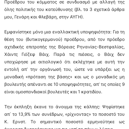
Προέδρου του κόμματος σε συνδυασμό με αλλαγή της
όλης πολιτικής του κατεύθυνσης (βλ. τα 3 σχετικά άρθρα
μου, Γενάρη και Φλεβάρη, στην ΑΥΓΗ).
Εμφανίστηκε μόνο μια εναλλακτική υποψηφιότητα: Για τη
θέση του (δυτικογερμανού) προέδρου, από τον πρόεδρο
αχτιδικής επιτροπής της Βόρειας Ρηνανίας-Βεστφαλίας,
Χάιντς Γιόζεφ Βάιχ. Παρά τις πιέσεις, ο Βάιχ δεν
υποχώρησε με αιτιολογικό ότι εκλέχτηκε με αυτή την
εντολή απ’ την οργάνωσή του, ώστε να υπάρξει ως η
μοναδική «πρόταση της βάσης» και ως ο μοναδικός μη
βουλευτής απέναντι σε 10 υποψηφιότητες, απ’ τις οποίες 9
είναι ομοσπονδιακοί βουλευτές και 1 κρατιδίου.
Την έκπληξη έκανε το άνοιγμα της κάλπης: Ψηφίστηκε
απ΄ το 13,9% των συνέδρων, «ρίχνοντας» το ποσοστό του
Κ. Ερνστ. Το σημαντικό ποσοστό ερμηνεύτηκε ως