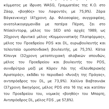
κόμματος με ίδρυση WASG, Γραμματέας της Κ.Ο. στο
Ζάαρ, «βοηθός» του Λαφοντέν, με 75,9%). Ζάρα
Βάγκενκνεχτ (41χρονη Δρ. Φιλοσοφίας, συγγραφέας,
ανατολικογερμανίδα με πατέρα Πέρση, ζει στο
Ντίσελντορφ, μέλος του SED από αρχές 1989, ως
20χρονη ιδρυτικό μέλος «Κομμουνιστικής Πλατφόρμας»,
μέλος του Προεδρείου PDS και DL, ευρωβουλευτής και
τελευταία ομοσπονδιακή βουλευτής, με 75,3%). Κάτια
Κίπινγκ (32χρονη μεταπτυχιακή σλαβικών σπουδών,
μέλος του Προεδρείου και βουλευτής του PDS,
συνιδρύτρια μαζί με Κάρεν Λάι της «Ελευθεριακής
Αριστεράς», εκδίδει το περιοδικό «Άνοιξη της Πράγας»,
αντιπρόεδρος του DL, με 73,9%). Χαλίνα Βαβτσινιάκ
(37χρονη δικηγόρος, μέλος PDS στα 16 της και κατόπιν
του Προεδρείου του, νομικός «βοηθός» του Μπαρτς,
Αντιπρόεδρος DL, μέλος FDS , με 57,8%).