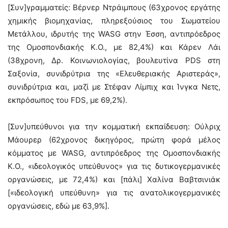
[Συν]γραμματείς: Βέρνερ Ντράιμπους (63χρονος εργάτης
χημικής βιομηχανίας, πληρεξούσιος του Σωματείου
Μετάλλου, ιδρυτής της WASG στην Έσση, αντιπρόεδρος
της Ομοσπονδιακής Κ.Ο., με 82,4%) και Κάρεν Λάι
(38χρονη, Δρ. Κοινωνιολογίας, βουλευτίνα PDS στη
Σαξονία, συνιδρύτρια της «Ελευθεριακής Αριστεράς»,
συνιδρύτρια και, μαζί με Στέφαν Λίμπιχ και Ίνγκα Νετς,
εκπρόσωπος του FDS, με 69,2%).
[Συν]υπεύθυνοι για την κομματική εκπαίδευση: Ούλριχ
Μάουρερ (62χρονος δικηγόρος, πρώτη φορά μέλος
κόμματος με WASG, αντιπρόεδρος της Ομοσπονδιακής
Κ.Ο., «ιδεολογικός υπεύθυνος» για τις δυτικογερμανικές
οργανώσεις, με 72,4%) και [πάλι] Χαλίνα Βαβτσινιάκ
[«ιδεολογική υπεύθυνη» για τις ανατολικογερμανικές
οργανώσεις, εδώ με 63,9%].