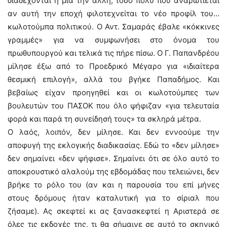
διαδέχονται η μια την άλλη, τόσο πολύ που αναρωτιέται
αν αυτή την εποχή φιλοτεχνείται το νέο προφίλ του…
κωλοτούμπα πολιτικού. Ο Αντ. Σαμαράς έβαλε «κόκκινες
γραμμές» για να συμφωνήσει στο όνομα του
πρωθυπουργού και τελικά τις πήρε πίσω. Ο Γ. Παπανδρέου
μίλησε έξω από το Προεδρικό Μέγαρο για «ιδιαίτερα
θεσμική επιλογή», αλλά του βγήκε Παπαδήμος. Και
βεβαίως είχαν προηγηθεί και οι κωλοτούμπες των
βουλευτών του ΠΑΣΟΚ που όλο ψήφιζαν «για τελευταία
φορά και παρά τη συνείδησή τους» τα σκληρά μέτρα.
Ο λαός, λοιπόν, δεν μίλησε. Και δεν εννοούμε την
αποφυγή της εκλογικής διαδικασίας. Εδώ το «δεν μίλησε»
δεν σημαίνει «δεν ψήφισε». Σημαίνει ότι σε όλο αυτό το
αποκρουστικό αλαλούμ της εβδομάδας που τελειώνει, δεν
βρήκε το ρόλο του (αν και η παρουσία του επί μήνες
στους δρόμους ήταν καταλυτική για το σίριαλ που
ζήσαμε). Ας σκεφτεί κι ας ξανασκεφτεί η Αριστερά σε
όλες τις εκδοχές της, τι θα σήμαινε σε αυτό το σκηνικό