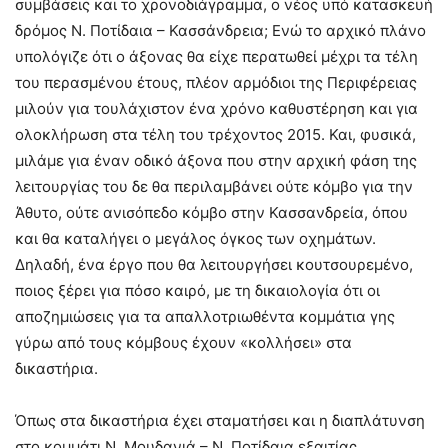
συμβάσεις και το χρονοδιάγραμμα, ο νέος υπό κατασκευή
δρόμος Ν. Ποτίδαια – Κασσάνδρεια; Ενώ το αρχικό πλάνο
υπολόγιζε ότι ο άξονας θα είχε περατωθεί μέχρι τα τέλη
του περασμένου έτους, πλέον αρμόδιοι της Περιφέρειας
μιλούν για τουλάχιστον ένα χρόνο καθυστέρηση και για
ολοκλήρωση στα τέλη του τρέχοντος 2015. Και, φυσικά,
μιλάμε για έναν οδικό άξονα που στην αρχική φάση της
λειτουργίας του δε θα περιλαμβάνει ούτε κόμβο για την
Άθυτο, ούτε ανισόπεδο κόμβο στην Κασσανδρεία, όπου
και θα καταλήγει ο μεγάλος όγκος των οχημάτων.
Δηλαδή, ένα έργο που θα λειτουργήσει κουτσουρεμένο,
ποιος ξέρει για πόσο καιρό, με τη δικαιολογία ότι οι
αποζημιώσεις για τα απαλλοτριωθέντα κομμάτια γης
γύρω από τους κόμβους έχουν «κολλήσει» στα
δικαστήρια.
Όπως στα δικαστήρια έχει σταματήσει και η διαπλάτυνση
στο κομμάτι Ν. Μουδανιά – Ν. Ποτίδαια εξαιτίας