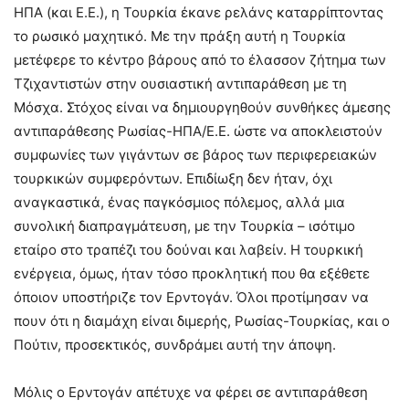
ΗΠΑ (και Ε.Ε.), η Τουρκία έκανε ρελάνς καταρρίπτοντας
το ρωσικό μαχητικό. Με την πράξη αυτή η Τουρκία
μετέφερε το κέντρο βάρους από το έλασσον ζήτημα των
Τζιχαντιστών στην ουσιαστική αντιπαράθεση με τη
Μόσχα. Στόχος είναι να δημιουργηθούν συνθήκες άμεσης
αντιπαράθεσης Ρωσίας-ΗΠΑ/Ε.Ε. ώστε να αποκλειστούν
συμφωνίες των γιγάντων σε βάρος των περιφερειακών
τουρκικών συμφερόντων. Επιδίωξη δεν ήταν, όχι
αναγκαστικά, ένας παγκόσμιος πόλεμος, αλλά μια
συνολική διαπραγμάτευση, με την Τουρκία – ισότιμο
εταίρο στο τραπέζι του δούναι και λαβείν. Η τουρκική
ενέργεια, όμως, ήταν τόσο προκλητική που θα εξέθετε
όποιον υποστήριζε τον Ερντογάν. Όλοι προτίμησαν να
πουν ότι η διαμάχη είναι διμερής, Ρωσίας-Τουρκίας, και ο
Πούτιν, προσεκτικός, συνδράμει αυτή την άποψη.
Μόλις ο Ερντογάν απέτυχε να φέρει σε αντιπαράθεση