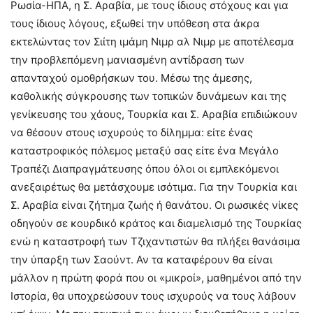
Ρωσία-ΗΠΑ, η Σ. Αραβία, με τους ίδιους στόχους και για
τους ίδιους λόγους, εξωθεί την υπόθεση στα άκρα
εκτελώντας τον Σιίτη ιμάμη Νιμρ αλ Νιμρ με αποτέλεσμα
την προβλεπόμενη μανιασμένη αντίδραση των
απανταχού ομοθρήσκων του. Μέσω της άμεσης,
καθολικής σύγκρουσης των τοπικών δυνάμεων και της
γενίκευσης του χάους, Τουρκία και Σ. Αραβία επιδιώκουν
να θέσουν στους ισχυρούς το δίλημμα: είτε ένας
καταστροφικός πόλεμος μεταξύ σας είτε ένα Μεγάλο
Τραπέζι Διαπραγμάτευσης όπου όλοι οι εμπλεκόμενοι
ανεξαιρέτως θα μετάσχουμε ισότιμα. Για την Τουρκία και
Σ. Αραβία είναι ζήτημα ζωής ή θανάτου. Οι ρωσικές νίκες
οδηγούν σε κουρδικό κράτος και διαμελισμό της Τουρκίας
ενώ η καταστροφή των Τζιχαντιστών θα πλήξει θανάσιμα
την ύπαρξη των Σαούντ. Αν τα καταφέρουν θα είναι
μάλλον η πρώτη φορά που οι «μικροί», μαθημένοι από την
Ιστορία, θα υποχρεώσουν τους ισχυρούς να τους λάβουν