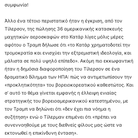
συμφωνία!
Άλλο ένα τέτοιο περιστατικό ήταν η έγκριση, από τον
Τίλερσον, της πώλησης 36 αμερικανικής κατασκευής
μαχητικών αεροσκαφών στο Κατάρ λίγες μόλις μέρες
αφότου ο Τραμπ δήλωσε ότι «το Κατάρ χρηματοδοτεί την
τρομοκρατία και ενισχύει την εξτρεμιστική ιδεολογία, και
μάλιστα σε πολύ υψηλό επίπεδο». Ακόμη πιο εκκωφαντική
ήταν η δημόσια διαφοροποίηση του Τίλερσον σε ένα
δραματικό δίλημμα των ΗΠΑ: πώς να αντιμετωπίσουν την
«προκλητικότητα» του βορειοκορεατικού καθεστώτος. Και
σ’ αυτό το θέμα γίνεται εμφανής η έλλειψη ενιαίας
στρατηγικής του βορειοαμερικανικού κατεστημένου, με
τον Τραμπ να δηλώνει ότι «δεν έχει πια νόημα η
συζήτηση» ενώ ο Τίλερμαν επιμένει ότι «πρέπει να
συνεννοηθούμε με τους διεθνείς φίλους μας ώστε να
εκτονωθεί η επικίνδυνη ένταση».