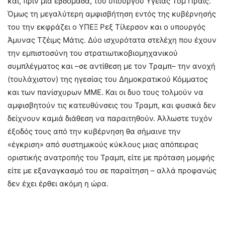
και, πριν μία εβδομάδα, του υπουργού Υγείας Τομ Πράις.
Όμως τη μεγαλύτερη αμφισβήτηση εντός της κυβέρνησής
του την εκφράζει ο ΥΠΕΞ Ρεξ Τίλερσον και ο υπουργός
Άμυνας Τζέιμς Μάτις. Δύο ισχυρότατα στελέχη που έχουν
την εμπιστοσύνη του στρατιωτικοβιομηχανικού
συμπλέγματος και –σε αντίθεση με τον Τραμπ– την ανοχή
(τουλάχιστον) της ηγεσίας του Δημοκρατικού Κόμματος
και των πανίσχυρων ΜΜΕ. Και οι δυο τους τολμούν να
αμφισβητούν τις κατευθύνσεις του Τραμπ, και φυσικά δεν
δείχνουν καμιά διάθεση να παραιτηθούν. Άλλωστε τυχόν
έξοδός τους από την κυβέρνηση θα σήμαινε την
«έγκριση» από συστημικούς κύκλους μιας απόπειρας
οριστικής ανατροπής του Τραμπ, είτε με πρόταση μομφής
είτε με εξαναγκασμό του σε παραίτηση – αλλά προφανώς
δεν έχει έρθει ακόμη η ώρα.