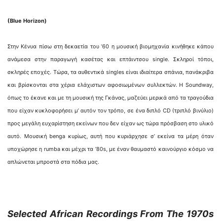
(Blue Horizon)
Στην Κένυα πίσω στη δεκαετία του ’60 η μουσική βιομηχανία κινήθηκε κάπου
ανάμεσα στην παραγωγή κασέτας και επτάιντσου single. Σκληροί τόποι,
σκληρές εποχές. Τώρα, τα αυθεντικά singles είναι ιδιαίτερα σπάνια, πανάκριβα
και βρίσκονται στα χέρια ελάχιστων αφοσιωμένων συλλεκτών. Η Soundway,
όπως το έκανε και με τη μουσική της Γκάνας, μαζεύει μερικά από τα τραγούδια
που είχαν κυκλοφορήσει μ’ αυτόν τον τρόπο, σε ένα διπλό CD (τριπλό βινύλιο)
προς μεγάλη ευχαρίστηση εκείνων που δεν είχαν ως τώρα πρόσβαση στο υλικό
αυτό. Μουσική benga κυρίως, αυτή που κυριάρχησε σ’ εκείνα τα μέρη όταν
υποχώρησε η rumba και μέχρι τα ’80s, με έναν θαυμαστό καινούργιο κόσμο να
απλώνεται μπροστά στα πόδια μας.
Selected African Recordings From The 1970s