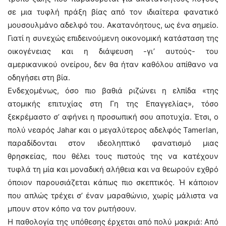
σε μια τυφλή πράξη βίας από τον ιδιαίτερα φανατικό
μουσουλμάνο αδελφό του. Ακατανόητους, ως ένα σημείο.
Γιατί η συνεχώς επιδεινούμενη οικονομική κατάσταση της
οικογένειας και η διάψευση -γι’ αυτούς- του
αμερικανικού ονείρου, δεν θα ήταν καθόλου απίθανο να
οδηγήσει στη βία.
Ενδεχομένως, όσο πιο βαθιά ριζώνει η ελπίδα «της
ατομικής επιτυχίας στη Γη της Επαγγελίας», τόσο
ξεκρέμαστο σ’ αφήνει η προσωπική σου αποτυχία. Έτσι, ο
πολύ νεαρός Jahar και ο μεγαλύτερος αδελφός Tamerlan,
παραδίδονται στον ιδεοληπτικό φανατισμό μιας
θρησκείας, που θέλει τους πιστούς της να κατέχουν
τυφλά τη μία και μοναδική αλήθεια και να θεωρούν εχθρό
όποιον παρουσιάζεται κάπως πιο σκεπτικός. Ή κάποιον
που απλώς τρέχει σ’ έναν μαραθώνιο, χωρίς μάλιστα να
μπουν στον κόπο να τον ρωτήσουν.
Η παθολογία της υπόθεσης έρχεται από πολύ μακριά: Από