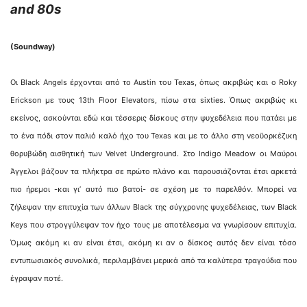
and 80s
(Soundway)
Οι Black Angels έρχονται από το Austin του Texas, όπως ακριβώς και ο Roky
Erickson με τους 13th Floor Elevators, πίσω στα sixties. Όπως ακριβώς κι
εκείνος, ασκούνται εδώ και τέσσερις δίσκους στην ψυχεδέλεια που πατάει με
το ένα πόδι στον παλιό καλό ήχο του Texas και με το άλλο στη νεοϋορκέζικη
θορυβώδη αισθητική των Velvet Underground. Στο Indigo Meadow οι Μαύροι
Άγγελοι βάζουν τα πλήκτρα σε πρώτο πλάνο και παρουσιάζονται έτσι αρκετά
πιο ήρεμοι -και γι’ αυτό πιο βατοί- σε σχέση με το παρελθόν. Μπορεί να
ζήλεψαν την επιτυχία των άλλων Black της σύγχρονης ψυχεδέλειας, των Black
Keys που στρογγύλεψαν τον ήχο τους με αποτέλεσμα να γνωρίσουν επιτυχία.
Όμως ακόμη κι αν είναι έτσι, ακόμη κι αν ο δίσκος αυτός δεν είναι τόσο
εντυπωσιακός συνολικά, περιλαμβάνει μερικά από τα καλύτερα τραγούδια που
έγραψαν ποτέ.