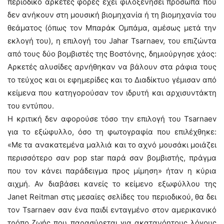
περιοδικό αρκετές φορές έχει φιλοξενήσει πρόσωπα που
δεν ανήκουν στη μουσική βιομηχανία ή τη βιομηχανία του
θεάματος (όπως τον Μπαράκ Ομπάμα, αμέσως μετά την
εκλογή του), η επιλογή του Jahar Tsarnaev, του επιζώντα
από τους δύο βομβιστές της Βοστόνης, δημιούργησε χάος:
Αρκετές αλυσίδες αρνήθηκαν να βάλουν στα ράφια τους
το τεύχος και οι εφημερίδες και το Διαδίκτυο γέμισαν από
κείμενα που κατηγορούσαν τον ιδρυτή και αρχισυντάκτη
του εντύπου.
Η κριτική δεν αφορούσε τόσο την επιλογή του Tsarnaev
για το εξώφυλλο, όσο τη φωτογραφία που επιλέχθηκε:
«Με τα ανακατεμένα μαλλιά και το αχνό μουσάκι μοιάζει
περισσότερο σαν pop star παρά σαν βομβιστής, πράγμα
που τον κάνει παράδειγμα προς μίμηση» ήταν η κύρια
αιχμή. Αν διαβάσει κανείς το κείμενο εξωφύλλου της
Janet Reitman στις μεσαίες σελίδες του περιοδικού, θα δει
τον Tsarnaev σαν ένα παιδί ενταγμένο στον αμερικανικό
τρόπο ζωής που παρασύρεται για ακατανόητους λόγους