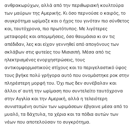
ανθρακωρύχων, αλλά από την περιθωριακή κουλτούρα
των μαύρων της Αμερικής. Κι όσο περνούσε ο καιρός, το
συγκρότημα ωρίμαζε και ο ήχος του γινόταν πιο σύνθετος
και, ταυτόχρονα, πιο πρωτότυπος. Με λιγότερες
μεταφορές και απομιμήσεις, όσο θαυμάσια κι αν τις
απέδιδαν, λες και είχαν γεννηθεί από απογόνους των
σκλάβων στις φυτείες του Μισισιπή. Μέσα από τις
ηλεκτρισμένες ενορχηστρώσεις, τους
αντικομφορμιστικούς στίχους και το περιγελαστικό ύφος
τους βγήκε πολύ γρήγορα αυτό που ονομάστηκε ροκ στην
πληρέστερη μορφή του. Όχι πως δεν συνέβαλαν και
άλλοι σ’ αυτή την ωρίμαση που συντελείτο ταυτόχρονα
στην Αγγλία και την Αμερική, αλλά η τελειότερη
συνισταμένη αυτών των ωριμάσεων έβγαινε μέσα από το
μυαλό, τα δάχτυλα, τα χέρια και τα πόδια αυτών των
νέων που αποτελούσαν το συγκρότημα.