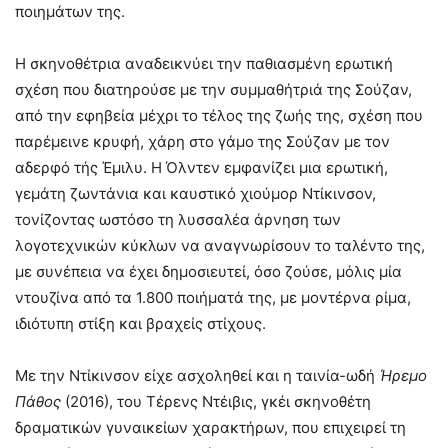
ποιημάτων της.
Η σκηνοθέτρια αναδεικνύει την παθιασμένη ερωτική
σχέση που διατηρούσε με την συμμαθήτριά της Σούζαν,
από την εφηβεία μέχρι το τέλος της ζωής της, σχέση που
παρέμεινε κρυφή, χάρη στο γάμο της Σούζαν με τον
αδερφό τής Έμιλυ. Η Όλντεν εμφανίζει μια ερωτική,
γεμάτη ζωντάνια και καυστικό χιούμορ Ντίκινσον,
τονίζοντας ωστόσο τη λυσσαλέα άρνηση των
λογοτεχνικών κύκλων να αναγνωρίσουν το ταλέντο της,
με συνέπεια να έχει δημοσιευτεί, όσο ζούσε, μόλις μία
ντουζίνα από τα 1.800 ποιήματά της, με μοντέρνα ρίμα,
ιδιότυπη στίξη και βραχείς στίχους.
Με την Ντίκινσον είχε ασχοληθεί και η ταινία-ωδή
Ήρεμο
Πάθος
(2016), του Τέρενς Ντέιβις, γκέι σκηνοθέτη
δραματικών γυναικείων χαρακτήρων, που επιχειρεί τη