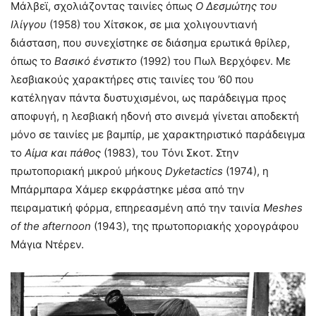
Μάλβεϊ, σχολιάζοντας ταινίες όπως
Ο Δεσμώτης του
Ιλίγγου
(1958) του Χίτσκοκ, σε μια χολιγουντιανή
διάσταση, που συνεχίστηκε σε διάσημα ερωτικά θρίλερ,
όπως το
Βασικό ένστικτο
(1992) του Πωλ Βερχόφεν. Με
λεσβιακούς χαρακτήρες στις ταινίες του ’60 που
κατέληγαν πάντα δυστυχισμένοι, ως παράδειγμα προς
αποφυγή, η λεσβιακή ηδονή στο σινεμά γίνεται αποδεκτή
μόνο σε ταινίες με βαμπίρ, με χαρακτηριστικό παράδειγμα
το
Αίμα και πάθος
(1983), του Τόνι Σκοτ. Στην
πρωτοποριακή μικρού μήκους
Dyketactics
(1974), η
Μπάρμπαρα Χάμερ εκφράστηκε μέσα από την
πειραματική φόρμα, επηρεασμένη από την ταινία
Meshes
of
the
afternoon
(1943), της πρωτοποριακής χορογράφου
Μάγια Ντέρεν.