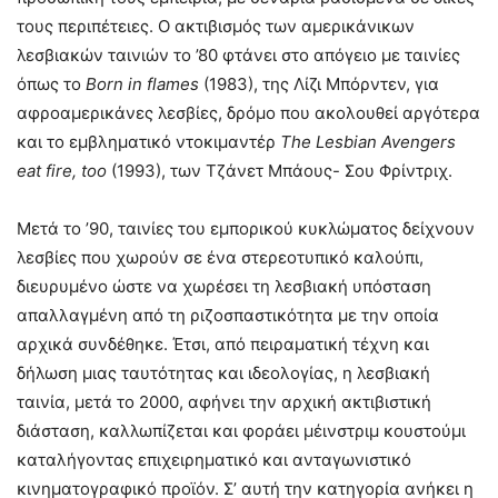
τους περιπέτειες. Ο ακτιβισμός των αμερικάνικων
λεσβιακών ταινιών το ’80 φτάνει στο απόγειο με ταινίες
όπως το
Born
in
flames
(1983), της Λίζι Μπόρντεν, για
αφροαμερικάνες λεσβίες, δρόμο που ακολουθεί αργότερα
και το εμβληματικό ντοκιμαντέρ
The
Lesbian
Avengers
eat
fire
,
too
(1993), των Τζάνετ Μπάους- Σου Φρίντριχ.
Μετά το ’90, ταινίες του εμπορικού κυκλώματος δείχνουν
λεσβίες που χωρούν σε ένα στερεοτυπικό καλούπι,
διευρυμένο ώστε να χωρέσει τη λεσβιακή υπόσταση
απαλλαγμένη από τη ριζοσπαστικότητα με την οποία
αρχικά συνδέθηκε. Έτσι, από πειραματική τέχνη και
δήλωση μιας ταυτότητας και ιδεολογίας, η λεσβιακή
ταινία, μετά το 2000, αφήνει την αρχική ακτιβιστική
διάσταση, καλλωπίζεται και φοράει μέινστριμ κουστούμι
καταλήγοντας επιχειρηματικό και ανταγωνιστικό
κινηματογραφικό προϊόν. Σ’ αυτή την κατηγορία ανήκει η