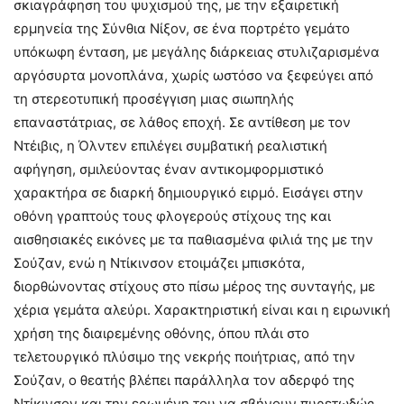
σκιαγράφηση του ψυχισμού της, με την εξαιρετική
ερμηνεία της Σύνθια Νίξον, σε ένα πορτρέτο γεμάτο
υπόκωφη ένταση, με μεγάλης διάρκειας στυλιζαρισμένα
αργόσυρτα μονοπλάνα, χωρίς ωστόσο να ξεφεύγει από
τη στερεοτυπική προσέγγιση μιας σιωπηλής
επαναστάτριας, σε λάθος εποχή. Σε αντίθεση με τον
Ντέιβις, η Όλντεν επιλέγει συμβατική ρεαλιστική
αφήγηση, σμιλεύοντας έναν αντικομφορμιστικό
χαρακτήρα σε διαρκή δημιουργικό ειρμό. Εισάγει στην
οθόνη γραπτούς τους φλογερούς στίχους της και
αισθησιακές εικόνες με τα παθιασμένα φιλιά της με την
Σούζαν, ενώ η Ντίκινσον ετοιμάζει μπισκότα,
διορθώνοντας στίχους στο πίσω μέρος της συνταγής, με
χέρια γεμάτα αλεύρι. Χαρακτηριστική είναι και η ειρωνική
χρήση της διαιρεμένης οθόνης, όπου πλάι στο
τελετουργικό πλύσιμο της νεκρής ποιήτριας, από την
Σούζαν, ο θεατής βλέπει παράλληλα τον αδερφό της
Ντίκινσον και την ερωμένη του να σβήνουν πυρετωδώς