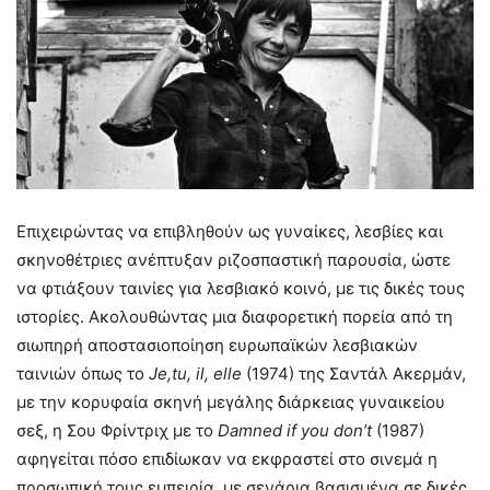
Επιχειρώντας να επιβληθούν ως γυναίκες, λεσβίες και
σκηνοθέτριες ανέπτυξαν ριζοσπαστική παρουσία, ώστε
να φτιάξουν ταινίες για λεσβιακό κοινό, με τις δικές τους
ιστορίες. Ακολουθώντας μια διαφορετική πορεία από τη
σιωπηρή αποστασιοποίηση ευρωπαϊκών λεσβιακών
ταινιών όπως το
Je
,
tu
,
il
,
elle
(1974) της Σαντάλ Ακερμάν,
με την κορυφαία σκηνή μεγάλης διάρκειας γυναικείου
σεξ, η Σου Φρίντριχ με το
Damned
if
you
don
’
t
(1987)
αφηγείται πόσο επιδίωκαν να εκφραστεί στο σινεμά η
προσωπική τους εμπειρία, με σενάρια βασισμένα σε δικές