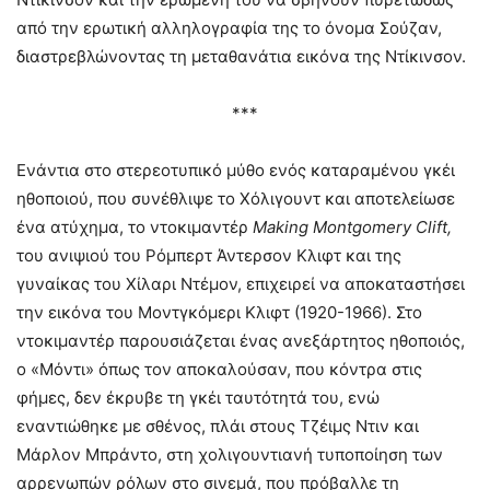
από την ερωτική αλληλογραφία της το όνομα Σούζαν,
διαστρεβλώνοντας τη μεταθανάτια εικόνα της Ντίκινσον.
***
Ενάντια στο στερεοτυπικό μύθο ενός καταραμένου γκέι
ηθοποιού, που συνέθλιψε το Χόλιγουντ και αποτελείωσε
ένα ατύχημα, το ντοκιμαντέρ
Making
Montgomery
Clift
,
του ανιψιού του Ρόμπερτ Άντερσον Κλιφτ και της
γυναίκας του Χίλαρι Ντέμον, επιχειρεί να αποκαταστήσει
την εικόνα του Μοντγκόμερι Κλιφτ (1920-1966). Στο
ντοκιμαντέρ παρουσιάζεται ένας ανεξάρτητος ηθοποιός,
ο «Μόντι» όπως τον αποκαλούσαν, που κόντρα στις
φήμες, δεν έκρυβε τη γκέι ταυτότητά του, ενώ
εναντιώθηκε με σθένος, πλάι στους Τζέιμς Ντιν και
Μάρλον Μπράντο, στη χολιγουντιανή τυποποίηση των
αρρενωπών ρόλων στο σινεμά, που πρόβαλλε τη