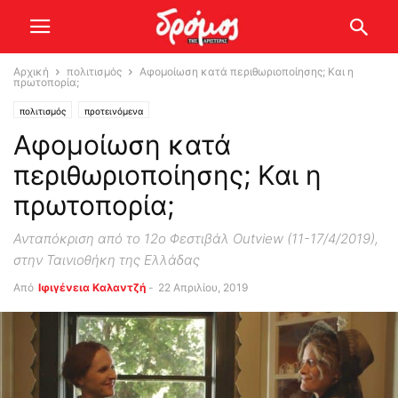
Αρχική
πολιτισμός
Αφομοίωση κατά περιθωριοποίησης; Και η
πρωτοπορία;
πολιτισμός
προτεινόμενα
Αφομοίωση κατά
περιθωριοποίησης; Και η
πρωτοπορία;
Ανταπόκριση από το 12ο Φεστιβάλ Outview (11-17/4/2019),
στην Ταινιοθήκη της Ελλάδας
Από
Ιφιγένεια Καλαντζή
-
22 Απριλίου, 2019