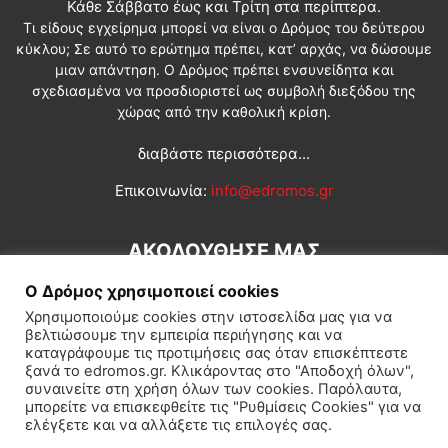
Κάθε Σάββατο έως και Τρίτη στα περίπτερα.
Τι είδους εγχείρημα μπορεί να είναι ο Δρόμος του δεύτερου
κύκλου; Σε αυτό το ερώτημα πρέπει, κατ’ αρχάς, να δώσουμε
μιαν απάντηση. Ο Δρόμος πρέπει ενσυνείδητα και
σχεδιασμένα να προσδιοριστεί ως συμβολή διεξόδου της
χώρας από την καθολική κρίση.
διαβάστε περισσότερα...
Επικοινωνία:
info@edromos.gr
ΑΚΟΛΟΥΘΗΣΕ ΜΑΣ
Ο Δρόμος χρησιμοποιεί cookies
Χρησιμοποιούμε cookies στην ιστοσελίδα μας για να
βελτιώσουμε την εμπειρία περιήγησης και να
καταγράφουμε τις προτιμήσεις σας όταν επισκέπτεστε
ξανά το edromos.gr. Κλικάροντας στο "Αποδοχή όλων",
συναινείτε στη χρήση όλων των cookies. Παρόλαυτα,
Εγγραφή συνδρομητή
Πολιτική
Διεθνή
Κοινωνία
μπορείτε να επισκεφθείτε τις "Ρυθμίσεις Cookies" για να
ελέγξετε και να αλλάξετε τις επιλογές σας.
Πολιτισμός
Αφιερώματα