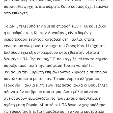
παραδοθεί ψυχή τε και σώματι. Και ο κόσμος έχει ξεμείνει
από επιλογές.
Το ΔΝΤ, τελεί υπό την άμεση επιρροή των ΗΠΑ και ειδικά
η πρόεδρός του, Κριστίν Λαγκάρντ, είναι δεμένη
χειροπόδαρα έχοντας καταδίκη στη Γαλλία, οπότε
κινείται με γνώμονα την τύχη του Στρος Καν. Η τύχη της
Ελλάδας έχει εξ αντικειμένου ενταχθεί στην οξύτατη
διαμάχη ΗΠΑ-Γερμανίας/Ε.Ε. που αγγίζει πλέον το σημείο
παροξυσμού, μετά την απόφαση Τραμπ να πλήξει
θανάσιμα την Ευρώπη επιβάλλοντας κυρώσεις σε όποιον
συναλλάσσεται με το Ιράν. Το οικονομικό πλήγμα σε
Γερμανία, Γαλλία κ.λπ. είναι τεράστιο, αλλά οι Βρυξέλλες
αδυνατούν να βρουν απάντηση. Διότι μόλις πάνε να
αντιδράσουν εμφανίζεται το πραγματικό πρόβλημα: η
σχέση με τη Ρωσία. Μ’ αυτό οι ΗΠΑ δένουν χειροπόδαρα
τις χώρες της Ε.Ε. Για παράδειγμα, η ακραία εκστρατεία