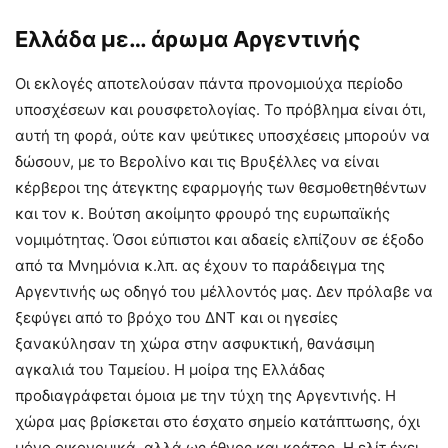
Ελλάδα με… άρωμα Αργεντινής
Οι εκλογές αποτελούσαν πάντα προνομιούχα περίοδο
υποσχέσεων και ρουσφετολογίας. Το πρόβλημα είναι ότι,
αυτή τη φορά, ούτε καν ψεύτικες υποσχέσεις μπορούν να
δώσουν, με το Βερολίνο και τις Βρυξέλλες να είναι
κέρβεροι της άτεγκτης εφαρμογής των θεσμοθετηθέντων
και τον κ. Βούτση ακοίμητο φρουρό της ευρωπαϊκής
νομιμότητας. Όσοι εύπιστοι και αδαείς ελπίζουν σε έξοδο
από τα Μνημόνια κ.λπ. ας έχουν το παράδειγμα της
Αργεντινής ως οδηγό του μέλλοντός μας. Δεν πρόλαβε να
ξεφύγει από το βρόχο του ΔΝΤ και οι ηγεσίες
ξανακύλησαν τη χώρα στην ασφυκτική, θανάσιμη
αγκαλιά του Ταμείου. Η μοίρα της Ελλάδας
προδιαγράφεται όμοια με την τύχη της Αργεντινής. Η
χώρα μας βρίσκεται στο έσχατο σημείο κατάπτωσης, όχι
μόνο οικονομικά, αλλά ως έθνος και κράτος. Η ελίτ έχει