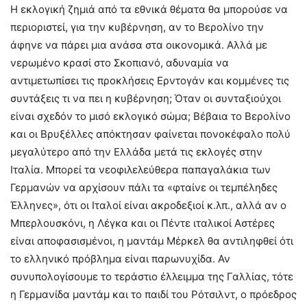
Η εκλογική ζημιά από τα εθνικά θέματα θα μπορούσε να
περιοριστεί, για την κυβέρνηση, αν το Βερολίνο την
άφηνε να πάρει μια ανάσα στα οικονομικά. Αλλά με
νερωμένο κρασί στο Σκοπιανό, αδυναμία να
αντιμετωπίσει τις προκλήσεις Ερντογάν και κομμένες τις
συντάξεις τι να πει η κυβέρνηση; Όταν οι συνταξιούχοι
είναι σχεδόν το μισό εκλογικό σώμα; Βέβαια το Βερολίνο
και οι Βρυξέλλες απόκτησαν φαίνεται πονοκέφαλο πολύ
μεγαλύτερο από την Ελλάδα μετά τις εκλογές στην
Ιταλία. Μπορεί τα νεοφιλελεύθερα παπαγαλάκια των
Γερμανών να αρχίσουν πάλι τα «φταίνε οι τεμπέληδες
Έλληνες», ότι οι Ιταλοί είναι ακροδεξιοί κ.λπ., αλλά αν ο
Μπερλουσκόνι, η Λέγκα και οι Πέντε ιταλικοί Αστέρες
είναι αποφασισμένοι, η μαντάμ Μέρκελ θα αντιληφθεί ότι
το ελληνικό πρόβλημα είναι παρωνυχίδα. Αν
συνυπολογίσουμε το τεράστιο έλλειμμα της Γαλλίας, τότε
η Γερμανίδα μαντάμ και το παιδί του Ρότσιλντ, ο πρόεδρος