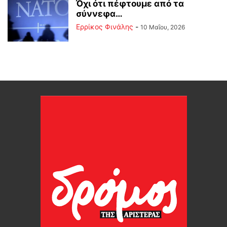
Όχι ότι πέφτουμε από τα
σύννεφα…
Ερρίκος Φινάλης
-
10 Μαΐου, 2026